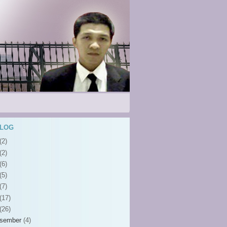
BLOG
(2)
(2)
(6)
(5)
(7)
(17)
(26)
sember
(4)