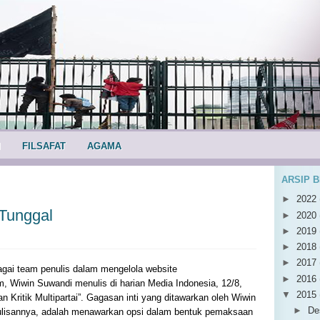
I
FILSAFAT
AGAMA
ARSIP 
►
2022
 Tunggal
►
2020
►
2019
►
2018
►
2017
gai team penulis dalam mengelola website
►
2016
 Wiwin Suwandi menulis di harian Media Indonesia, 12/8,
▼
2015
n Kritik Multipartai”. Gagasan inti yang ditawarkan oleh Wiwin
►
De
ulisannya, adalah menawarkan opsi dalam bentuk pemaksaan