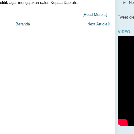
olitik agar mengajukan calon Kepala Daerah...
►
No
►
Ok
[Read More...]
►
Se
Tweet o
▼
Ag
Beranda
Next Article
Par
VIDEO
►
Ju
►
Me
►
Ap
►
Ma
►
Ja
►
2014
►
2013
►
2012
►
2011