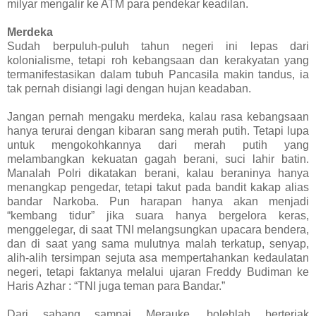
milyar mengalir ke ATM para pendekar keadilan.
Merdeka
Sudah berpuluh-puluh tahun negeri ini lepas dari
kolonialisme, tetapi roh kebangsaan dan kerakyatan yang
termanifestasikan dalam tubuh Pancasila makin tandus, ia
tak pernah disiangi lagi dengan hujan keadaban.
Jangan pernah mengaku merdeka, kalau rasa kebangsaan
hanya terurai dengan kibaran sang merah putih. Tetapi lupa
untuk mengokohkannya dari merah putih yang
melambangkan kekuatan gagah berani, suci lahir batin.
Manalah Polri dikatakan berani, kalau beraninya hanya
menangkap pengedar, tetapi takut pada bandit kakap alias
bandar Narkoba. Pun harapan hanya akan menjadi
“kembang tidur” jika suara hanya bergelora keras,
menggelegar, di saat TNI melangsungkan upacara bendera,
dan di saat yang sama mulutnya malah terkatup, senyap,
alih-alih tersimpan sejuta asa mempertahankan kedaulatan
negeri, tetapi faktanya melalui ujaran Freddy Budiman ke
Haris Azhar : “TNI juga teman para Bandar.”
Dari sabang sampai Merauke, bolehlah berteriak