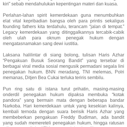
kiri” sebab mendahulukan kepentingan materi dan kuasa.
Perlahan-lahan spirit kemerdekaan guna menumbuhkan
elat vital kepribadian bangsa oleh para printis sekaligus
founding fathers kita terdahulu, terancam “jalan di tempat.”
Legacy kemerdekaan yang ditinggalkannya tercabik-cabik
oleh ulah para oknum penegak hukum dengan
mengatasnamakan sang dewi iustitia.
Laksana halilintar di siang bolong, tulisan Haris Azhar
“Pengakuan Busuk Seorang Bandit” yang tersebar di
berbagai viral media sosial mengusik permadani segala lini
penegakan hukum. BNN meradang, TNI melemas, Polri
memanas, Ditjen Bea Cukai terluka teriris sembilu.
Pun ring satu di istana turut prihatin, masing-masing
onderdil penegakan hukum dipaksa membuka “kotak
pandora” yang bermain mata dengan beberapa bandar
Narkoba. Hari kemerdekaan untuk yang kesekian kalinya,
kembali ternoda dengan suara berisik Haris Azhar yang
membeberkan pengakuan Freddy Budiman, ada bandit
yang sudah memereteli penegakan hukum, hingga ratusan