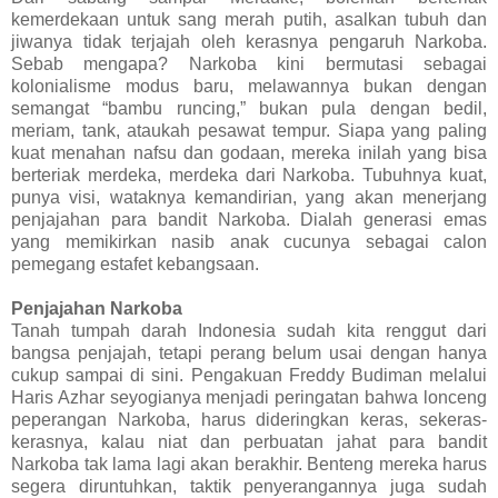
kemerdekaan untuk sang merah putih, asalkan tubuh dan
jiwanya tidak terjajah oleh kerasnya pengaruh Narkoba.
Sebab mengapa? Narkoba kini bermutasi sebagai
kolonialisme modus baru, melawannya bukan dengan
semangat “bambu runcing,” bukan pula dengan bedil,
meriam, tank, ataukah pesawat tempur. Siapa yang paling
kuat menahan nafsu dan godaan, mereka inilah yang bisa
berteriak merdeka, merdeka dari Narkoba. Tubuhnya kuat,
punya visi, wataknya kemandirian, yang akan menerjang
penjajahan para bandit Narkoba. Dialah generasi emas
yang memikirkan nasib anak cucunya sebagai calon
pemegang estafet kebangsaan.
Penjajahan Narkoba
Tanah tumpah darah Indonesia sudah kita renggut dari
bangsa penjajah, tetapi perang belum usai dengan hanya
cukup sampai di sini. Pengakuan Freddy Budiman melalui
Haris Azhar seyogianya menjadi peringatan bahwa lonceng
peperangan Narkoba, harus dideringkan keras, sekeras-
kerasnya, kalau niat dan perbuatan jahat para bandit
Narkoba tak lama lagi akan berakhir. Benteng mereka harus
segera diruntuhkan, taktik penyerangannya juga sudah