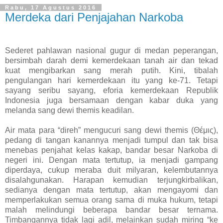
Rabu, 17 Agustus 2016
Merdeka dari Penjajahan Narkoba
Sederet pahlawan nasional gugur di medan peperangan,
bersimbah darah demi kemerdekaan tanah air dan tekad
kuat mengibarkan sang merah putih. Kini, tibalah
pengulangan hari kemerdekaan itu yang ke-71. Tetapi
sayang seribu sayang, eforia kemerdekaan Republik
Indonesia juga bersamaan dengan kabar duka yang
melanda sang dewi themis keadilan.
Air mata para “direh” mengucuri sang dewi themis (Θέμις),
pedang di tangan kanannya menjadi tumpul dan tak bisa
menebas penjahat kelas kakap, bandar besar Narkoba di
negeri ini. Dengan mata tertutup, ia menjadi gampang
diperdaya, cukup meraba duit milyaran, kelembutannya
disalahgunakan. Harapan kemudian terjungkirbalikan,
sedianya dengan mata tertutup, akan mengayomi dan
memperlakukan semua orang sama di muka hukum, tetapi
malah melindungi beberapa bandar besar ternama.
Timbangannya tidak lagi adil, melainkan sudah miring “ke