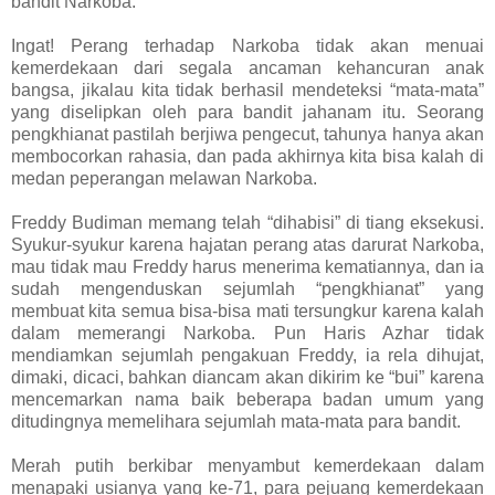
bandit Narkoba.
Ingat! Perang terhadap Narkoba tidak akan menuai
kemerdekaan dari segala ancaman kehancuran anak
bangsa, jikalau kita tidak berhasil mendeteksi “mata-mata”
yang diselipkan oleh para bandit jahanam itu. Seorang
pengkhianat pastilah berjiwa pengecut, tahunya hanya akan
membocorkan rahasia, dan pada akhirnya kita bisa kalah di
medan peperangan melawan Narkoba.
Freddy Budiman memang telah “dihabisi” di tiang eksekusi.
Syukur-syukur karena hajatan perang atas darurat Narkoba,
mau tidak mau Freddy harus menerima kematiannya, dan ia
sudah mengenduskan sejumlah “pengkhianat” yang
membuat kita semua bisa-bisa mati tersungkur karena kalah
dalam memerangi Narkoba. Pun Haris Azhar tidak
mendiamkan sejumlah pengakuan Freddy, ia rela dihujat,
dimaki, dicaci, bahkan diancam akan dikirim ke “bui” karena
mencemarkan nama baik beberapa badan umum yang
ditudingnya memelihara sejumlah mata-mata para bandit.
Merah putih berkibar menyambut kemerdekaan dalam
menapaki usianya yang ke-71, para pejuang kemerdekaan