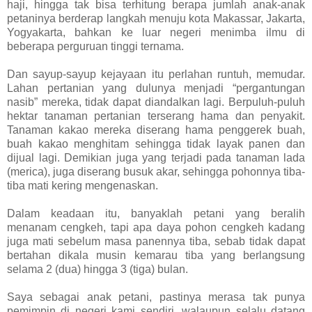
haji, hingga tak bisa terhitung berapa jumlah anak-anak
petaninya berderap langkah menuju kota Makassar, Jakarta,
Yogyakarta, bahkan ke luar negeri menimba ilmu di
beberapa perguruan tinggi ternama.
Dan sayup-sayup kejayaan itu perlahan runtuh, memudar.
Lahan pertanian yang dulunya menjadi “pergantungan
nasib” mereka, tidak dapat diandalkan lagi. Berpuluh-puluh
hektar tanaman pertanian terserang hama dan penyakit.
Tanaman kakao mereka diserang hama penggerek buah,
buah kakao menghitam sehingga tidak layak panen dan
dijual lagi. Demikian juga yang terjadi pada tanaman lada
(merica), juga diserang busuk akar, sehingga pohonnya tiba-
tiba mati kering mengenaskan.
Dalam keadaan itu, banyaklah petani yang beralih
menanam cengkeh, tapi apa daya pohon cengkeh kadang
juga mati sebelum masa panennya tiba, sebab tidak dapat
bertahan dikala musin kemarau tiba yang berlangsung
selama 2 (dua) hingga 3 (tiga) bulan.
Saya sebagai anak petani, pastinya merasa tak punya
pemimpin di negeri kami sendiri, walaupun selalu datang