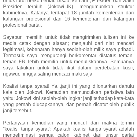
untuk turut berkomentar. Disaat kemarin, Presiden dan wakil
Presiden terpilih (Jokowi-JK), mengumumkan struktur
kabinetnya. Katanya terdapat 18 jumlah kementerian dari
kalangan profesional dan 16 kementerian dari kalangan
profesional partai.
Sayapun memilih untuk tidak mengirimkan tulisan ini ke
media cetak dengan alasan; menjauhi dari niat mencari
legitimasi, kebenaran hanya seolah-olah milik saya pribadi.
Termasuk saya mengurangi berkomentar distatus teman-
teman FB, lebih memilih untuk menuliskannya. Semuanya
saya lakukan untuk tidak ikut dalam perdebatan kusir,
ngawur, hingga saling mencaci maki saja.
Koalisi tanpa syarat! Ya...janji ini yang dilontarkan dahulu
kala oleh Jokowi. Kemudian memunculkan peristiwa lain
yaitu: Jokowi kini seolah-oleh ingkar janji terhadap kata-kata
yang pernah diucapkannya, dan pernah dicatut oleh publik
janji tersebut.
Pertanyaan kemudian yang muncul dari makna termin
“koalisi tanpa syarat”: Apakah koalisi tanpa syarat adalah
mengeliminasi semua calon kabinet dari unsur partai