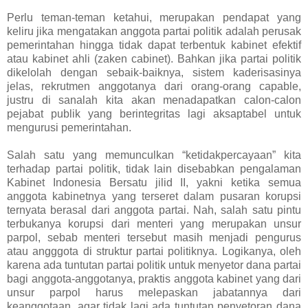
Perlu teman-teman ketahui, merupakan pendapat yang
keliru jika mengatakan anggota partai politik adalah perusak
pemerintahan hingga tidak dapat terbentuk kabinet efektif
atau kabinet ahli (zaken cabinet). Bahkan jika partai politik
dikelolah dengan sebaik-baiknya, sistem kaderisasinya
jelas, rekrutmen anggotanya dari orang-orang capable,
justru di sanalah kita akan menadapatkan calon-calon
pejabat publik yang berintegritas lagi aksaptabel untuk
mengurusi pemerintahan.
Salah satu yang memunculkan “ketidakpercayaan” kita
terhadap partai politik, tidak lain disebabkan pengalaman
Kabinet Indonesia Bersatu jilid II, yakni ketika semua
anggota kabinetnya yang terseret dalam pusaran korupsi
ternyata berasal dari anggota partai. Nah, salah satu pintu
terbukanya korupsi dari menteri yang merupakan unsur
parpol, sebab menteri tersebut masih menjadi pengurus
atau angggota di struktur partai politiknya. Logikanya, oleh
karena ada tuntutan partai politik untuk menyetor dana partai
bagi anggota-anggotanya, praktis anggota kabinet yang dari
unsur parpol harus melepaskan jabatannya dari
keanggotaan, agar tidak lagi ada tuntutan penyetoran dana