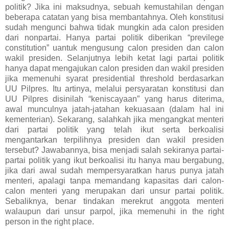
politik? Jika ini maksudnya, sebuah kemustahilan dengan
beberapa catatan yang bisa membantahnya. Oleh konstitusi
sudah mengunci bahwa tidak mungkin ada calon presiden
dari nonpartai. Hanya partai politik diberikan “previlege
constitution” uantuk mengusung calon presiden dan calon
wakil presiden. Selanjutnya lebih ketat lagi partai politik
hanya dapat mengajukan calon presiden dan wakil presiden
jika memenuhi syarat presidential threshold berdasarkan
UU Pilpres. Itu artinya, melalui persyaratan konstitusi dan
UU Pilpres disinilah “keniscayaan” yang harus diterima,
awal munculnya jatah-jatahan kekuasaan (dalam hal ini
kementerian). Sekarang, salahkah jika mengangkat menteri
dari partai politik yang telah ikut serta berkoalisi
mengantarkan terpilihnya presiden dan wakil presiden
tersebut? Jawabannya, bisa menjadi salah sekiranya partai-
partai politik yang ikut berkoalisi itu hanya mau bergabung,
jika dari awal sudah mempersyaratkan harus punya jatah
menteri, apalagi tanpa memandang kapasitas dari calon-
calon menteri yang merupakan dari unsur partai politik.
Sebaliknya, benar tindakan merekrut anggota menteri
walaupun dari unsur parpol, jika memenuhi in the right
person in the right place.