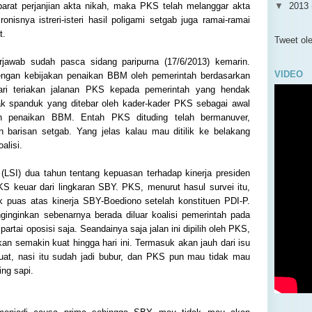
barat perjanjian akta nikah, maka PKS telah melanggar akta
▼
2013
onisnya istreri-isteri hasil poligami setgab juga ramai-ramai
►
De
t.
►
No
Tweet o
►
Ok
rjawab sudah pasca sidang paripurna (17/6/2013) kemarin.
►
Se
VIDEO
dengan kebijakan penaikan BBM oleh pemerintah berdasarkan
►
Ag
ari teriakan jalanan PKS kepada pemerintah yang hendak
►
Ju
 spanduk yang ditebar oleh kader-kader PKS sebagai awal
▼
Ju
n penaikan BBM. Entah PKS dituding telah bermanuver,
Dat
 barisan setgab. Yang jelas kalau mau ditilik ke belakang
alisi.
Sur
►
Me
(LSI) dua tahun tentang kepuasan terhadap kinerja presiden
►
Ap
KS keuar dari lingkaran SBY. PKS, menurut hasul survei itu,
►
Ma
k puas atas kinerja SBY-Boediono setelah konstituen PDI-P.
►
Fe
inginkan sebenarnya berada diluar koalisi pemerintah pada
►
Ja
partai oposisi saja. Seandainya saja jalan ini dipilih oleh PKS,
►
2012
kan semakin kuat hingga hari ini. Termasuk akan jauh dari isu
►
2011
buat, nasi itu sudah jadi bubur, dan PKS pun mau tidak mau
ng sapi.