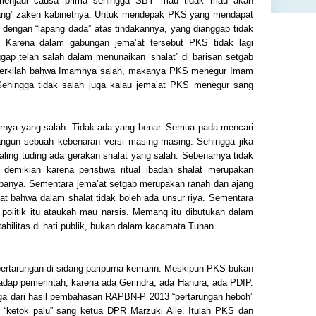
 menjadi causa prima sehingga SBY mau tidak mau akan
ulang” zaken kabinetnya. Untuk mendepak PKS yang mendapat
 dengan “lapang dada” atas tindakannya, yang dianggap tidak
. Karena dalam gabungan jema’at tersebut PKS tidak lagi
ap telah salah dalam menunaikan ‘shalat” di barisan setgab
h berkilah bahwa Imamnya salah, makanya PKS menegur Imam
 Sehingga tidak salah juga kalau jema’at PKS menegur sang
enarnya yang salah. Tidak ada yang benar. Semua pada mencari
angun sebuah kebenaran versi masing-masing. Sehingga jika
saling tuding ada gerakan shalat yang salah. Sebenarnya tidak
emikian karena peristiwa ritual ibadah shalat merupakan
banya. Sementara jema’at setgab merupakan ranah dan ajang
diingat bahwa dalam shalat tidak boleh ada unsur riya. Sementara
i politik itu ataukah mau narsis. Memang itu dibutukan dalam
bilitas di hati publik, bukan dalam kacamata Tuhan.
 pertarungan di sidang paripurna kemarin. Meskipun PKS bukan
hadap pemerintah, karena ada Gerindra, ada Hanura, ada PDIP.
ga dari hasil pembahasan RAPBN-P 2013 “pertarungan heboh”
k “ketok palu” sang ketua DPR Marzuki Alie. Itulah PKS dan