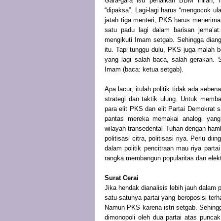
Gara-gara isu penaikan BBM inilah,
“dipaksa”. Lagi-lagi harus “mengocok 
jatah tiga menteri, PKS harus menerima
satu padu lagi dalam barisan jema’at
mengikuti Imam setgab. Sehingga diangg
itu. Tapi tunggu dulu, PKS juga mala
yang lagi salah baca, salah gerakan.
Imam (baca: ketua setgab).
Apa lacur, itulah politik tidak ada seb
strategi dan taktik ulung. Untuk memb
para elit PKS dan elit Partai Demokrat 
pantas mereka memakai analogi yang d
wilayah transedental Tuhan dengan ham
politisasi citra, politisasi riya. Perlu 
dalam politik pencitraan mau riya parta
rangka membangun popularitas dan elekta
Surat Cerai
Jika hendak dianalisis lebih jauh dalam
satu-satunya partai yang beroposisi ter
Namun PKS karena istri setgab. Sehing
dimonopoli oleh dua partai atas punca