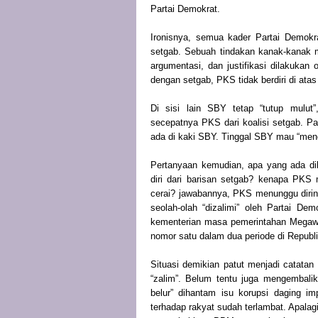
Partai Demokrat.
Ironisnya, semua kader Partai Demokra
setgab. Sebuah tindakan kanak-kanak ma
argumentasi, dan justifikasi dilakukan
dengan setgab, PKS tidak berdiri di ata
Di sisi lain SBY tetap “tutup mulu
secepatnya PKS dari koalisi setgab. Pa
ada di kaki SBY. Tinggal SBY mau “mene
Pertanyaan kemudian, apa yang ada di
diri dari barisan setgab? kenapa PKS
cerai? jawabannya, PKS menunggu diriny
seolah-olah “dizalimi” oleh Partai D
kementerian masa pemerintahan Megawat
nomor satu dalam dua periode di Republik
Situasi demikian patut menjadi catat
“zalim”. Belum tentu juga mengembali
belur” dihantam isu korupsi daging i
terhadap rakyat sudah terlambat. Apala