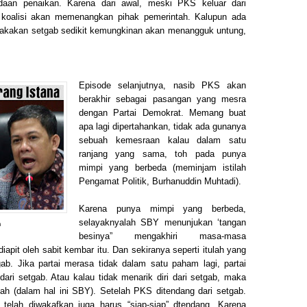
an penaikan. Karena dari awal, meski PKS keluar dari
 koalisi akan memenangkan pihak pemerintah. Kalupun ada
akakan setgab sedikit kemungkinan akan menangguk untung,
Episode selanjutnya, nasib PKS akan
berakhir sebagai pasangan yang mesra
dengan Partai Demokrat. Memang buat
apa lagi dipertahankan, tidak ada gunanya
sebuah kemesraan kalau dalam satu
ranjang yang sama, toh pada punya
mimpi yang berbeda (meminjam istilah
Pengamat Politik, Burhanuddin Muhtadi).
Karena punya mimpi yang berbeda,
selayaknyalah SBY menunjukan ‘tangan
m
besinya” mengakhiri masa-masa
apit oleh sabit kembar itu. Dan sekiranya seperti itulah yang
b. Jika partai merasa tidak dalam satu paham lagi, partai
 dari setgab. Atau kalau tidak menarik diri dari setgab, maka
ah (dalam hal ini SBY). Setelah PKS ditendang dari setgab.
 telah diwakafkan juga harus “siap-siap” dtendang. Karena