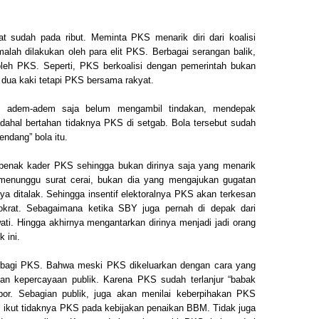
t sudah pada ribut. Meminta PKS menarik diri dari koalisi
lah dilakukan oleh para elit PKS. Berbagai serangan balik,
 oleh PKS. Seperti, PKS berkoalisi dengan pemerintah bukan
s dua kaki tetapi PKS bersama rakyat.
t”, adem-adem saja belum mengambil tindakan, mendepak
dahal bertahan tidaknya PKS di setgab. Bola tersebut sudah
ndang” bola itu.
benak kader PKS sehingga bukan dirinya saja yang menarik
 menunggu surat cerai, bukan dia yang mengajukan gugatan
a ditalak. Sehingga insentif elektoralnya PKS akan terkesan
emokrat. Sebagaimana ketika SBY juga pernah di depak dari
i. Hingga akhirnya mengantarkan dirinya menjadi jadi orang
 ini.
an bagi PKS. Bahwa meski PKS dikeluarkan dengan cara yang
kan kepercayaan publik. Karena PKS sudah terlanjur “babak
mpor. Sebagian publik, juga akan menilai keberpihakan PKS
gi ikut tidaknya PKS pada kebijakan penaikan BBM. Tidak juga