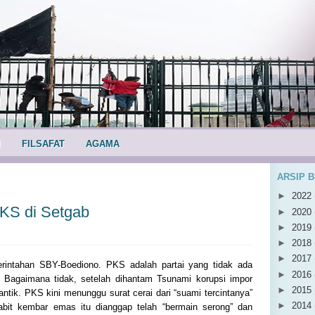
I
FILSAFAT
AGAMA
ARSIP 
►
2022
PKS di Setgab
►
2020
►
2019
►
2018
►
2017
erintahan SBY-Boediono. PKS adalah partai yang tidak ada
►
2016
. Bagaimana tidak, setelah dihantam Tsunami korupsi impor
►
2015
antik. PKS kini menunggu surat cerai dari “suami tercintanya”
►
2014
sabit kembar emas itu dianggap telah “bermain serong” dan