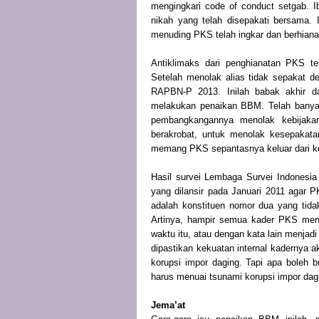
mengingkari code of conduct setgab. I
nikah yang telah disepakati bersama. Ir
menuding PKS telah ingkar dan berhiana
Antiklimaks dari penghianatan PKS te
Setelah menolak alias tidak sepakat 
RAPBN-P 2013. Inilah babak akhir d
melakukan penaikan BBM. Telah banyak
pembangkangannya menolak kebijaka
berakrobat, untuk menolak kesepakatan
memang PKS sepantasnya keluar dari ko
Hasil survei Lembaga Survei Indonesia 
yang dilansir pada Januari 2011 agar P
adalah konstituen nomor dua yang tida
Artinya, hampir semua kader PKS meng
waktu itu, atau dengan kata lain menjadi 
dipastikan kekuatan internal kadernya a
korupsi impor daging. Tapi apa boleh 
harus menuai tsunami korupsi impor dagi
Jema’at