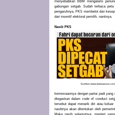
menyebabkan BBM mengalami penunda
gabungan setgab. Sudah terbaca peta
pengaruhnya, PKS membelot dari kesep
dari insentif elektoral pemilih, nantinya.
Nasib PKS
Sumber:www.dakwatuna.co
kemesraannya dengan partai padi yang di
dtegaskan dalam code of conduct setga
tersebut dapat menarik diri atau keluar
nasibnya akan ditentukan oleh pemerint
Maka nasib selanjutnya, menteri yang