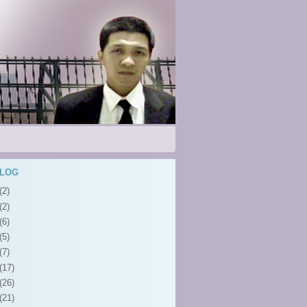
BLOG
(2)
(2)
(6)
(5)
(7)
(17)
(26)
(21)