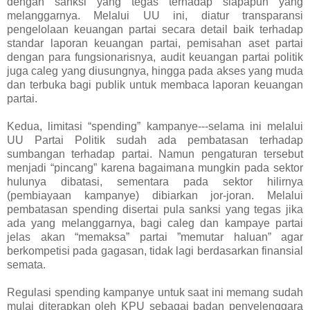
dengan sanksi yang tegas terhadap siapapun yang
melanggarnya. Melalui UU ini, diatur transparansi
pengelolaan keuangan partai secara detail baik terhadap
standar laporan keuangan partai, pemisahan aset partai
dengan para fungsionarisnya, audit keuangan partai politik
juga caleg yang diusungnya, hingga pada akses yang muda
dan terbuka bagi publik untuk membaca laporan keuangan
partai.
Kedua, limitasi “spending” kampanye---selama ini melalui
UU Partai Politik sudah ada pembatasan terhadap
sumbangan terhadap partai. Namun pengaturan tersebut
menjadi “pincang” karena bagaimana mungkin pada sektor
hulunya dibatasi, sementara pada sektor hilirnya
(pembiayaan kampanye) dibiarkan jor-joran. Melalui
pembatasan spending disertai pula sanksi yang tegas jika
ada yang melanggarnya, bagi caleg dan kampaye partai
jelas akan “memaksa” partai ”memutar haluan” agar
berkompetisi pada gagasan, tidak lagi berdasarkan finansial
semata.
Regulasi spending kampanye untuk saat ini memang sudah
mulai diterapkan oleh KPU sebagai badan penyelenggara