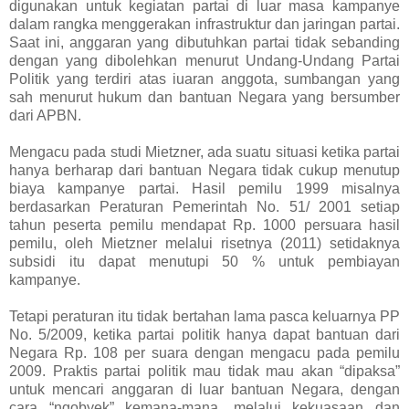
digunakan untuk kegiatan partai di luar masa kampanye
dalam rangka menggerakan infrastruktur dan jaringan partai.
Saat ini, anggaran yang dibutuhkan partai tidak sebanding
dengan yang dibolehkan menurut Undang-Undang Partai
Politik yang terdiri atas iuaran anggota, sumbangan yang
sah menurut hukum dan bantuan Negara yang bersumber
dari APBN.
Mengacu pada studi Mietzner, ada suatu situasi ketika partai
hanya berharap dari bantuan Negara tidak cukup menutup
biaya kampanye partai. Hasil pemilu 1999 misalnya
berdasarkan Peraturan Pemerintah No. 51/ 2001 setiap
tahun peserta pemilu mendapat Rp. 1000 persuara hasil
pemilu, oleh Mietzner melalui risetnya (2011) setidaknya
subsidi itu dapat menutupi 50 % untuk pembiayan
kampanye.
Tetapi peraturan itu tidak bertahan lama pasca keluarnya PP
No. 5/2009, ketika partai politik hanya dapat bantuan dari
Negara Rp. 108 per suara dengan mengacu pada pemilu
2009. Praktis partai politik mau tidak mau akan “dipaksa”
untuk mencari anggaran di luar bantuan Negara, dengan
cara “ngobyek” kemana-mana, melalui kekuasaan dan