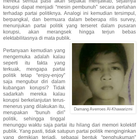
mereka semua pasti akan sepakat menjawab, sejatinya
korupsi dapat menjadi “mesin pembunuh” secara perlahan
terhadap partai politiknya. Analogi ini kemudian tersimpul,
berpangkal, dan bermuara dalam beberapa rilis survey,
menunjukan partai politik yang terseret dalam pusaran
korupsi, akan merangsek hingga terjun bebas
elektabilitasnya di mata publik.
Pertanyaan kemudian yang
mengemuka adalah kalau
seperti itu fakta yang
terkuak, mengapa partai
politik tetap “enjoy-enjoy”
saja mengubur diri dalam
kubangan korupsi? Tidak
sadarkah mereka kalau
korupsi berkelanjutan terus-
menerus yang dilakukan itu,
Damang Averroes Al-Khawarizmi
merupakan “bunuh diri”
politik, sehingga tinggal
menunggu waktu saja partai itu hilang dari memori kolektif
publik. Yang pasti, tidak satupun partai politik menginginkan
yang demikian terjadi, sebagai bentuk “penghukuman”