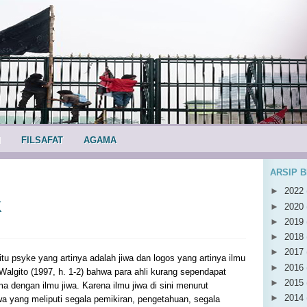
I
FILSAFAT
AGAMA
ARSIP 
►
2022
K
►
2020
►
2019
►
2018
►
2017
itu psyke yang artinya adalah jiwa dan logos yang artinya ilmu
►
2016
lgito (1997, h. 1-2) bahwa para ahli kurang sependapat
►
2015
a dengan ilmu jiwa. Karena ilmu jiwa di sini menurut
►
2014
wa yang meliputi segala pemikiran, pengetahuan, segala