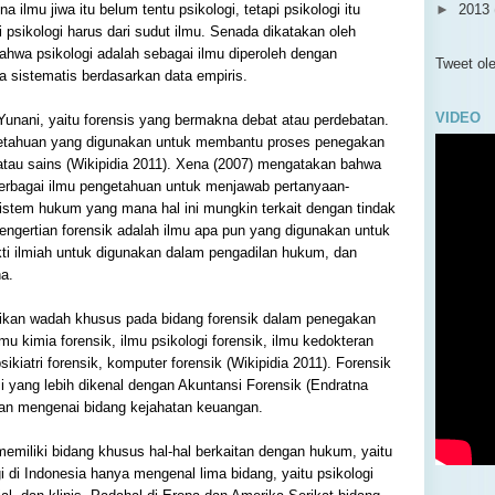
a ilmu jiwa itu belum tentu psikologi, tetapi psikologi itu
►
2013
i psikologi harus dari sudut ilmu. Senada dikatakan oleh
►
2012
ahwa psikologi adalah sebagai ilmu diperoleh dengan
▼
2011
Tweet o
a sistematis berdasarkan data empiris.
►
De
►
Se
VIDEO
 Yunani, yaitu forensis yang bermakna debat atau perdebatan.
►
Ju
engetahuan yang digunakan untuk membantu proses penegakan
▼
Ju
 atau sains (Wikipidia 2011). Xena (2007) mengatakan bahwa
PS
berbagai ilmu pengetahuan untuk menjawab pertanyaan-
Pro
istem hukum yang mana hal ini mungkin terkait dengan tindak
d
ngertian forensik adalah ilmu apa pun yang digunakan untuk
►
Me
ti ilmiah untuk digunakan dalam pengadilan hukum, dan
a.
►
Ap
►
Ma
rikan wadah khusus pada bidang forensik dalam penegakan
►
Fe
ilmu kimia forensik, ilmu psikologi forensik, ilmu kedokteran
►
Ja
psikiatri forensik, komputer forensik (Wikipidia 2011). Forensik
 yang lebih dikenal dengan Akuntansi Forensik (Endratna
skan mengenai bidang kejahatan keuangan.
 memiliki bidang khusus hal-hal berkaitan dengan hukum, yaitu
i di Indonesia hanya mengenal lima bidang, yaitu psikologi