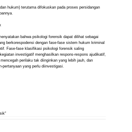
i dan hukum) terutama difokuskan pada proses persidangan
ipannya.
k
enyatakan bahwa psikologi forensik dapat dilihat sebagai
r yang berkorespodensi dengan fase-fase sistem hukum kriminal
if. Fase-fase klasifikasi psikologi forensik saling
 kegiatan investigatif menghasilkan respons-respons ajudikatif,
mencegah perilaku tak diinginkan yang lebih jauh, dan
-pertanyaan yang perlu diinvestigasi.
sik"