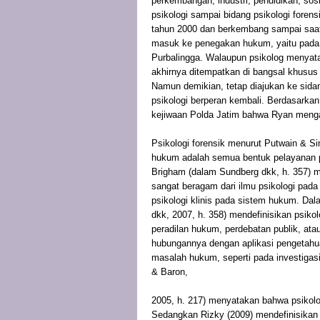
perkembangan, industri, pendidikan, sosi
psikologi sampai bidang psikologi forens
tahun 2000 dan berkembang sampai saat i
masuk ke penegakan hukum, yaitu pada
Purbalingga. Walaupun psikolog menyat
akhirnya ditempatkan di bangsal khusus p
Namun demikian, tetap diajukan ke sida
psikologi berperan kembali. Berdasarkan
kejiwaan Polda Jatim bahwa Ryan mengal
Psikologi forensik menurut Putwain & Si
hukum adalah semua bentuk pelayanan p
Brigham (dalam Sundberg dkk, h. 357) me
sangat beragam dari ilmu psikologi pada
psikologi klinis pada sistem hukum. Da
dkk, 2007, h. 358) mendefinisikan psiko
peradilan hukum, perdebatan publik, ata
hubungannya dengan aplikasi pengetahu
masalah hukum, seperti pada investigasi
& Baron,
2005, h. 217) menyatakan bahwa psikolo
Sedangkan Rizky (2009) mendefinisikan 