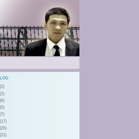
BLOG
(2)
(2)
(6)
(5)
(7)
(17)
(26)
(21)