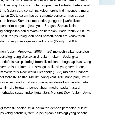
al, dan klinis. Padahal di Eropa dan Amerika Serikat bidang
ik. Psikologi forensik mulai tampak dan kelihatan ketika awal
ni. Salah satu contoh psikologi forensik di Indonesia mulai
 tahun 2003, dalam kasus Sumanto pemakan mayat asal
akan bahwa Sumanto menderita gangguan jiwa/psikopat,
enderita penyakit jiwa, yaitu Bangsal Sakura Kelas III.
ng pengadilan dan dinyatakan bersalah. Pada tahun 2008 ilmu
 hasil tes psikologi dan hasil pemeriksaan tim kedokteran
ami gangguan kejiwaan psikopatis (Prastyo, 2008).
mon (dalam Probowati, 2008, h. 26) mendefinisikan psikologi
sikologi yang dilakukan di dalam hukum. Sedangkan
ndefinisikan psikologi forensik adalah sebagai aplikasi yang
 semua isu hukum atau sebagai aplikasi yang sempit dari
lam Webster’s New World Dictionary (1988) (dalam Sundberg
logi forensik adalah sesuatu yang khas atau yang pas, untuk
u argumentasi formal yang menspesialisasikan diri atau ada
an ilmiah, terutama pengetahuan medis, pada masalah-
 terhadap suatu tindak kejahatan. Menurut Devi (dalam Byrne
gi forensik adalah studi berkaitan dengan persoalan hukum.
psikologi forensik, semua pekerjaan psikologi yang secara