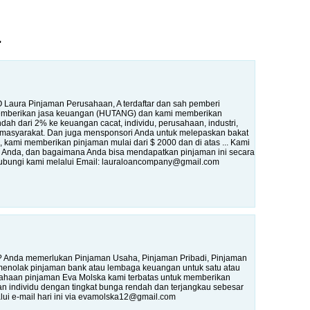
"
 Laura Pinjaman Perusahaan, A terdaftar dan sah pemberi
 memberikan jasa keuangan (HUTANG) dan kami memberikan
dah dari 2% ke keuangan cacat, individu, perusahaan, industri,
 masyarakat. Dan juga mensponsori Anda untuk melepaskan bakat
kami memberikan pinjaman mulai dari $ 2000 dan di atas ... Kami
 Anda, dan bagaimana Anda bisa mendapatkan pinjaman ini secara
Hubungi kami melalui Email: lauraloancompany@gmail.com
 Anda memerlukan Pinjaman Usaha, Pinjaman Pribadi, Pinjaman
enolak pinjaman bank atau lembaga keuangan untuk satu atau
sahaan pinjaman Eva Molska kami terbatas untuk memberikan
 individu dengan tingkat bunga rendah dan terjangkau sebesar
lui e-mail hari ini via evamolska12@gmail.com