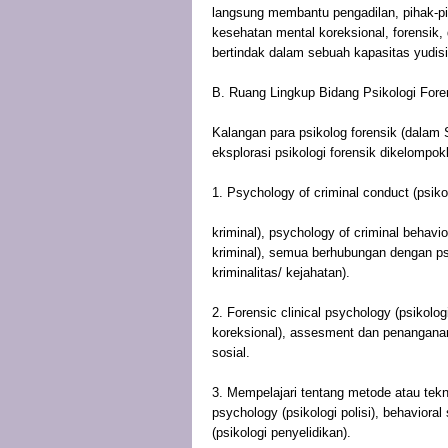
langsung membantu pengadilan, pihak-piha
kesehatan mental koreksional, forensik, d
bertindak dalam sebuah kapasitas yudisi
B. Ruang Lingkup Bidang Psikologi Fore
Kalangan para psikolog forensik (dalam
eksplorasi psikologi forensik dikelompok
1. Psychology of criminal conduct (psiko
kriminal), psychology of criminal behavior
kriminal), semua berhubungan dengan psy
kriminalitas/ kejahatan).
2. Forensic clinical psychology (psikologi
koreksional), assesment dan penanganan a
sosial.
3. Mempelajari tentang metode atau tekni
psychology (psikologi polisi), behavioral
(psikologi penyelidikan).