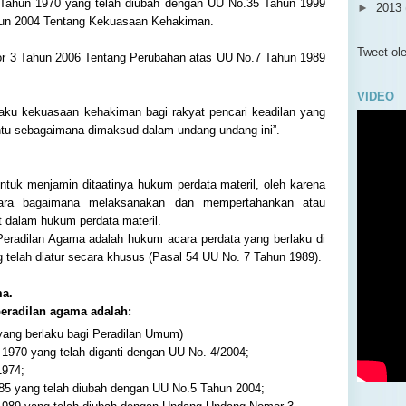
4 Tahun 1970 yang telah diubah dengan UU No.35 Tahun 1999
►
2013
ahun 2004 Tentang Kekuasaan Kehakiman.
▼
2012
►
No
Tweet o
 3 Tahun 2006 Tentang Perubahan atas UU No.7 Tahun 1989
►
Ok
▼
Se
VIDEO
H U
laku kekuasaan kehakiman bagi rakyat pencari keadilan yang
Met
ntu sebagaimana dimaksud dalam undang-undang ini”.
I
Ego
ntuk menjamin ditaatinya hukum perdata materil, oleh karena
PIP
ara bagaimana melaksanakan dan mempertahankan atau
 dalam hukum perdata materil.
Mal
eradilan Agama adalah hukum acara perdata yang berlaku di
Put
 telah diatur secara khusus (Pasal 54 UU No. 7 Tahun 1989).
►
Ju
►
Ju
a.
►
Me
radilan agama adalah:
►
Ap
ang berlaku bagi Peradilan Umum)
►
Ma
970 yang telah diganti dengan UU No. 4/2004;
►
Fe
1974;
►
Ja
5 yang telah diubah dengan UU No.5 Tahun 2004;
►
2011