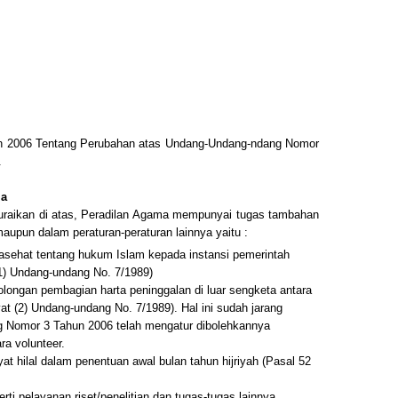
n 2006 Tentang Perubahan atas Undang-Undang-ndang Nomor
.
ma
iuraikan di atas, Peradilan Agama mempunyai tugas tambahan
aupun dalam peraturan-peraturan lainnya yaitu :
sehat tentang hukum Islam kepada instansi pemerintah
(1) Undang-undang No. 7/1989)
ongan pembagian harta peninggalan di luar sengketa antara
at (2) Undang-undang No. 7/1989). Hal ini sudah jarang
 Nomor 3 Tahun 2006 telah mengatur dibolehkannya
ra volunteer.
t hilal dalam penentuan awal bulan tahun hijriyah (Pasal 52
ti pelayanan riset/penelitian dan tugas-tugas lainnya.