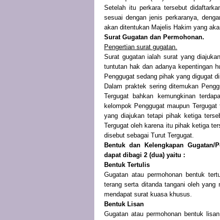
Setelah itu perkara tersebut didaftar
sesuai dengan jenis perkaranya, dengan
akan ditentukan Majelis Hakim yang ak
Surat Gugatan dan Permohonan.
Pengertian surat gugatan.
Surat gugatan ialah surat yang diaju
tuntutan hak dan adanya kepentingan 
Penggugat sedang pihak yang digugat di
Dalam praktek sering ditemukan Penggug
Tergugat bahkan kemungkinan terdapa
kelompok Penggugat maupun Tergugat t
yang diajukan tetapi pihak ketiga te
Tergugat oleh karena itu pihak ketiga te
disebut sebagai Turut Tergugat.
Bentuk dan Kelengkapan Gugatan/
dapat dibagi 2 (dua) yaitu :
Bentuk Tertulis
Gugatan atau permohonan bentuk tertu
terang serta ditanda tangani oleh yan
mendapat surat kuasa khusus.
Bentuk Lisan
Gugatan atau permohonan bentuk lisan