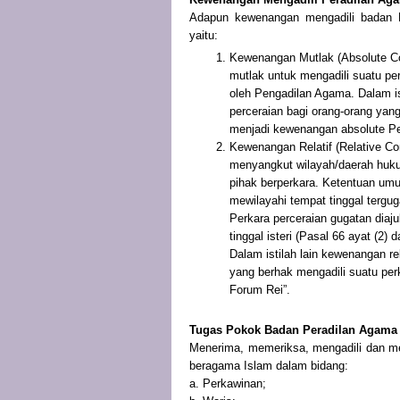
Adapun kewenangan mengadili badan P
yaitu:
Kewenangan Mutlak (Absolute C
mutlak untuk mengadili suatu perk
oleh Pengadilan Agama. Dalam is
perceraian bagi orang-orang yan
menjadi kewenangan absolute P
Kewenangan Relatif (Relative Co
menyangkut wilayah/daerah hukum 
pihak berperkara. Ketentuan um
mewilayahi tempat tinggal tergug
Perkara perceraian gugatan diaj
tinggal isteri (Pasal 66 ayat (2
Dalam istilah lain kewenangan rel
yang berhak mengadili suatu perk
Forum Rei”.
Tugas Pokok Badan Peradilan Agama
Menerima, memeriksa, mengadili dan me
beragama Islam dalam bidang:
a. Perkawinan;