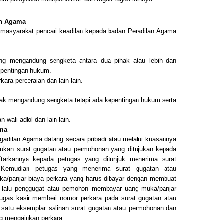
an Agama
kan masyarakat pencari keadilan kepada badan Peradilan Agama
ang mengandung sengketa antara dua pihak atau lebih dan
epentingan hukum.
kara perceraian dan lain-lain.
idak mengandung sengketa tetapi ada kepentingan hukum serta
 wali adlol dan lain-lain.
ama
gadilan Agama datang secara pribadi atau melalui kuasannya
ukan surat gugatan atau permohonan yang ditujukan kepada
arkannya kepada petugas yang ditunjuk menerima surat
. Kemudian petugas yang menerima surat gugatan atau
ka/panjar biaya perkara yang harus dibayar dengan membuat
lalu penggugat atau pemohon membayar uang muka/panjar
etugas kasir memberi nomor perkara pada surat gugatan atau
satu eksemplar salinan surat gugatan atau permohonan dan
g mengajukan perkara.