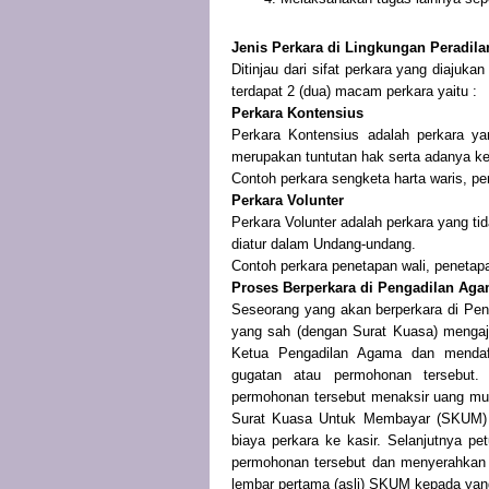
Jenis Perkara di Lingkungan Peradil
Ditinjau dari sifat perkara yang diaju
terdapat 2 (dua) macam perkara yaitu :
Perkara Kontensius
Perkara Kontensius adalah perkara y
merupakan tuntutan hak serta adanya k
Contoh perkara sengketa harta waris, per
Perkara Volunter
Perkara Volunter adalah perkara yang t
diatur dalam Undang-undang.
Contoh perkara penetapan wali, penetapan
Proses Berperkara di Pengadilan Ag
Seseorang yang akan berperkara di Pen
yang sah (dengan Surat Kuasa) mengaj
Ketua Pengadilan Agama dan mendaft
gugatan atau permohonan tersebut
permohonan tersebut menaksir uang mu
Surat Kuasa Untuk Membayar (SKUM) 
biaya perkara ke kasir. Selanjutnya p
permohonan tersebut dan menyerahkan 
lembar pertama (asli) SKUM kepada yan