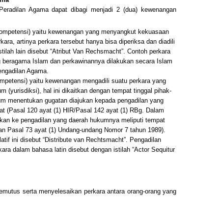
eradilan Agama dapat dibagi menjadi 2 (dua) kewenangan
ompetensi) yaitu kewenangan yang menyangkut kekuasaan
ara, artinya perkara tersebut hanya bisa diperiksa dan diadili
tilah lain disebut “Atribut Van Rechsmacht”. Contoh perkara
g beragama Islam dan perkawinannya dilakukan secara Islam
engadilan Agama.
mpetensi) yaitu kewenangan mengadili suatu perkara yang
(yurisdiksi), hal ini dikaitkan dengan tempat tinggal pihak-
um menentukan gugatan diajukan kepada pengadilan yang
at (Pasal 120 ayat (1) HIR/Pasal 142 ayat (1) RBg. Dalam
ukan ke pengadilan yang daerah hukumnya meliputi tempat
) dan Pasal 73 ayat (1) Undang-undang Nomor 7 tahun 1989).
atif ini disebut “Distribute van Rechtsmacht”. Pengadilan
ara dalam bahasa latin disebut dengan istilah “Actor Sequitur
mutus serta menyelesaikan perkara antara orang-orang yang