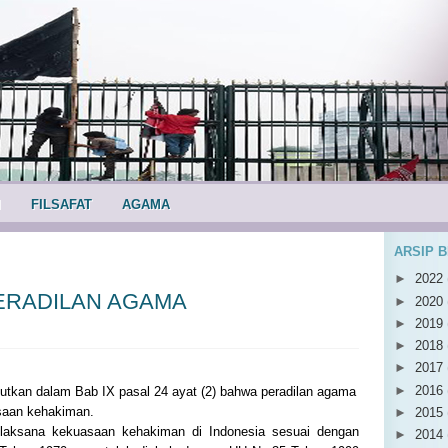
I
FILSAFAT
AGAMA
ARSIP 
►
2022
 PERADILAN AGAMA
►
2020
►
2019
►
2018
►
2017
►
2016
tkan dalam Bab IX pasal 24 ayat (2) bahwa peradilan agama
saan kehakiman.
►
2015
elaksana kekuasaan kehakiman di Indonesia sesuai dengan
►
2014