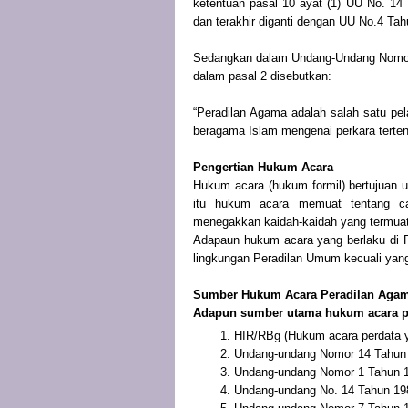
ketentuan pasal 10 ayat (1) UU No. 1
dan terakhir diganti dengan UU No.4 T
Sedangkan dalam Undang-Undang Nomor
dalam pasal 2 disebutkan:
“Peradilan Agama adalah salah satu pe
beragama Islam mengenai perkara terte
Pengertian Hukum Acara
Hukum acara (hukum formil) bertujuan u
itu hukum acara memuat tentang c
menegakkan kaidah-kaidah yang termuat
Adapaun hukum acara yang berlaku di P
lingkungan Peradilan Umum kecuali yang
Sumber Hukum Acara Peradilan Agam
Adapun sumber utama hukum acara pe
HIR/RBg (Hukum acara perdata y
Undang-undang Nomor 14 Tahun 1
Undang-undang Nomor 1 Tahun 
Undang-undang No. 14 Tahun 198