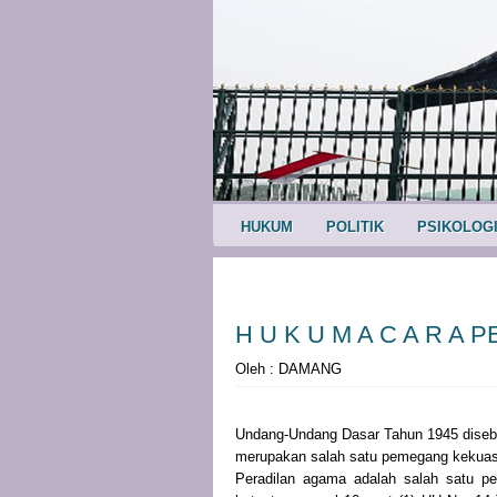
HUKUM
POLITIK
PSIKOLOG
H U K U M A C A R A
Oleh : DAMANG
Undang-Undang Dasar Tahun 1945 disebu
merupakan salah satu pemegang kekua
Peradilan agama adalah salah satu p