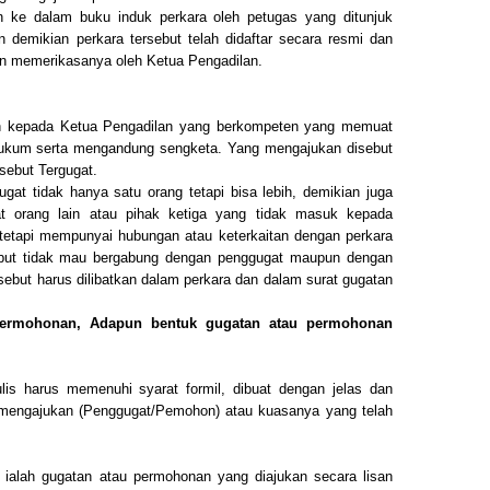
kan ke dalam buku induk perkara oleh petugas yang ditunjuk
 demikian perkara tersebut telah didaftar secara resmi dan
an memerikasanya oleh Ketua Pengadilan.
kan kepada Ketua Pengadilan yang berkompeten yang memuat
hukum serta mengandung sengketa. Yang mengajukan disebut
sebut Tergugat.
at tidak hanya satu orang tetapi bisa lebih, demikian juga
t orang lain atau pihak ketiga yang tidak masuk kepada
etapi mempunyai hubungan atau keterkaitan dengan perkara
rsebut tidak mau bergabung dengan penggugat maupun dengan
rsebut harus dilibatkan dalam perkara dan dalam surat gugatan
Permohonan, Adapun bentuk gugatan atau permohonan
lis harus memenuhi syarat formil, dibuat dengan jelas dan
g mengajukan (Penggugat/Pemohon) atau kuasanya yang telah
 ialah gugatan atau permohonan yang diajukan secara lisan