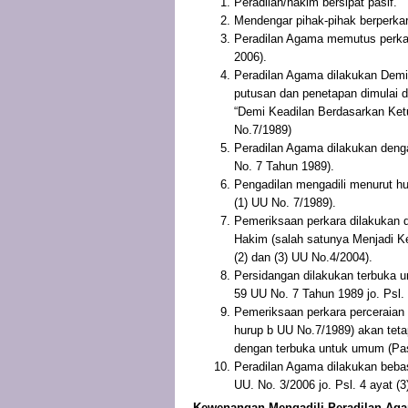
Peradilan/hakim bersipat pasif.
Mendengar pihak-pihak berperkar
Peradilan Agama memutus perka
2006).
Peradilan Agama dilakukan Dem
putusan dan penetapan dimulai de
“Demi Keadilan Berdasarkan Ket
No.7/1989)
Peradilan Agama dilakukan denga
No. 7 Tahun 1989).
Pengadilan mengadili menurut h
(1) UU No. 7/1989).
Pemeriksaan perkara dilakukan d
Hakim (salah satunya Menjadi Ket
(2) dan (3) UU No.4/2004).
Persidangan dilakukan terbuka 
59 UU No. 7 Tahun 1989 jo. Psl.
Pemeriksaan perkara perceraian d
hurup b UU No.7/1989) akan tet
dengan terbuka untuk umum (Pas
Peradilan Agama dilakukan bebas 
UU. No. 3/2006 jo. Psl. 4 ayat (3
Kewenangan Mengadili Peradilan Ag