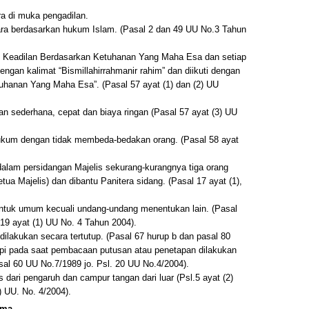
a di muka pengadilan.
ra berdasarkan hukum Islam. (Pasal 2 dan 49 UU No.3 Tahun
i Keadilan Berdasarkan Ketuhanan Yang Maha Esa dan setiap
ngan kalimat “Bismillahirrahmanir rahim” dan diikuti dengan
uhanan Yang Maha Esa”. (Pasal 57 ayat (1) dan (2) UU
n sederhana, cepat dan biaya ringan (Pasal 57 ayat (3) UU
ukum dengan tidak membeda-bedakan orang. (Pasal 58 ayat
alam persidangan Majelis sekurang-kurangnya tiga orang
ua Majelis) dan dibantu Panitera sidang. (Pasal 17 ayat (1),
untuk umum kecuali undang-undang menentukan lain. (Pasal
 19 ayat (1) UU No. 4 Tahun 2004).
ilakukan secara tertutup. (Pasal 67 hurup b dan pasal 80
api pada saat pembacaan putusan atau penetapan dilakukan
al 60 UU No.7/1989 jo. Psl. 20 UU No.4/2004).
dari pengaruh dan campur tangan dari luar (Psl.5 ayat (2)
) UU. No. 4/2004).
ama