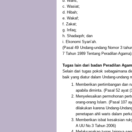
b. Waris;
c. Wasiat;
d. Hibah;
e. Wakaf;
f. Zakat;
g. Infaq;
h. Shadaqoh; dan
i. Ekonomi Syari’ah.
(Pasal 49 Undang-undang Nomor 3 tahu
7 Tahun 1989 Tentang Peradilan Agama)
Tugas lain dari badan Peradilan Aga
Selain dari tugas pokok sebagaimana d
baik yang diatur dalam Undang-undang m
Memberikan pertimbangan dan na
apabila diminta. (Pasal 52 ayat 
Menyelesaikan permohonan pertol
orang-orang Islam. (Pasal 107 ay
dilakukan karena Undang-Undang
penetapan ahli waris dalam perka
Memberikan isbat kesaksian rukya
A UU No.3 Tahun 2006)
Melaksanakan tugas lainnya seper