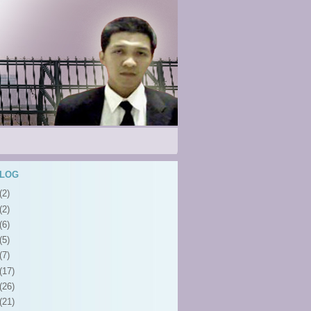
BLOG
(2)
(2)
(6)
(5)
(7)
(17)
(26)
(21)