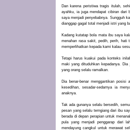
Dan karena peristiwa tragis itulah, se
ayahku, ia juga mendapat cibiran dari
saya menjadi penyebabnya. Sungguh kasi
dianggap gagal total menjadi istri yang 
Kadang kutatap bola mata ibu saya kal
menahan rasa sakit, pedih, perih, hati 
memperlihatkan kepada kami kalau ses
Tetapi harus kuakui pada konteks inil
maki yang dituduhkan kepadanya. Dia 
yang orang selalu ramalkan.
Dia benar-benar menggantikan posisi a
kesedihan, sesadar-sedarnya ia men
anaknya.
Tak ada gunanya selalu bersedih, semu
pesan yang selalu terngiang dari ibu s
berada di depan perapian untuk menana
pula yang menjadi penggarap dari lah
mendayung cangkul untuk merawat selu