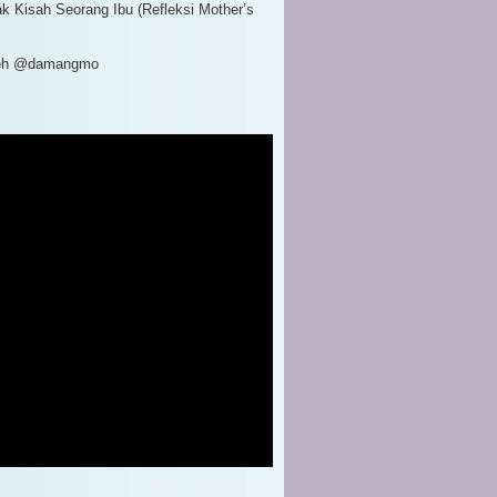
ak Kisah Seorang Ibu (Refleksi Mother’s
Day)
ku, Pahlawanku (Refleksi Mother’s Day)
leh @damangmo
gapa Harus Ibu? (Refleksi Mother’s Day)
an Pintas, Menghinakan Kehormatan
vember
(3)
tober
(1)
ptember
(2)
ustus
(1)
ni
(3)
i
(1)
ril
(4)
ret
(3)
nuari
(4)
(21)
(35)
(54)
(72)