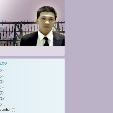
BLOG
(2)
(2)
(6)
(5)
(7)
(17)
(26)
sember
(4)