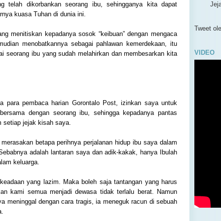
 telah dikorbankan seorang ibu, sehingganya kita dapat
Jej
nya kuasa Tuhan di dunia ini.
Ibu
Tweet o
 yang menitiskan kepadanya sosok “keibuan” dengan mengaca
Men
mudian menobatkannya sebagai pahlawan kemerdekaan, itu
Jal
VIDEO
argai seorang ibu yang sudah melahirkan dan membesarkan kita
►
No
►
Ok
►
Se
►
Ag
►
Ju
ada para pembaca harian Gorontalo Post, izinkan saya untuk
►
Me
i bersama dengan seorang ibu, sehingga kepadanya pantas
 setiap jejak kisah saya.
►
Ap
►
Ma
ut merasakan betapa perihnya perjalanan hidup ibu saya dalam
►
Ja
ebabnya adalah lantaran saya dan adik-kakak, hanya Ibulah
►
2014
lam keluarga.
►
2013
►
2012
keadaan yang lazim. Maka boleh saja tantangan yang harus
►
2011
rkan kami semua menjadi dewasa tidak terlalu berat. Namun
a meninggal dengan cara tragis, ia meneguk racun di sebuah
a.