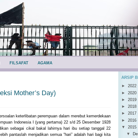
I
FILSAFAT
AGAMA
ARSIP 
►
2022
eksi Mother’s Day)
►
2020
►
2019
►
2018
►
2017
persoalan keterlibatan perempuan dalam merebut kemerdekaan
►
2016
rempuan Indonesia I (yang pertama) 22 s/d 25 Desember 1928
▼
2015
ikan sebagai cikal bakal lahirnya hari ibu setiap tanggal 22
▼
De
ebih pantaslah menjadikan semua “hari” adalah hari bagi kita