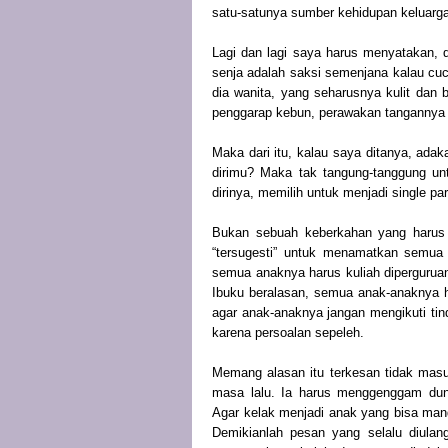
satu-satunya sumber kehidupan keluarg
Lagi dan lagi saya harus menyatakan, 
senja adalah saksi semenjana kalau cuc
dia wanita, yang seharusnya kulit dan 
penggarap kebun, perawakan tangannya su
Maka dari itu, kalau saya ditanya, adak
dirimu? Maka tak tangung-tanggung un
dirinya, memilih untuk menjadi single 
Bukan sebuah keberkahan yang harus m
“tersugesti” untuk menamatkan semua 
semua anaknya harus kuliah diperguruan
Ibuku beralasan, semua anak-anaknya h
agar anak-anaknya jangan mengikuti ti
karena persoalan sepeleh.
Memang alasan itu terkesan tidak masuk
masa lalu. Ia harus menggenggam dun
Agar kelak menjadi anak yang bisa mand
Demikianlah pesan yang selalu diulan