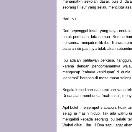
menamatkn sekolah dasar, pun di dalam
seorang Filsuf yang selalu mencipta as
Hari Ibu
Dari sepenggal kisah yang saya ceritaka
untuk pembaca, kita semua. Semua hari, 
itu semua menjadi milik ibu. Bahwa se
balasan itu pastinya tidak akan sebandi
Ibu adalah pahlawan perkasa, tangguh,
karena dengan pengorbanannya wala
mengecap “cahaya kehidupan” di dunia.
‘generasi” harapan di masa-masa selanju
Segala kepedihan dan kepiluan yang tel
Di sanalah membunca “ruah rasa”, meny
Ajal boleh menjemput siapapun, tidak tan
selagi ia masih hidup. Tak ada waktu 
mengabdi kepada seorang ibu selalu ter
Wahai dikau, Ibu…! Doa sapu jagat akan 