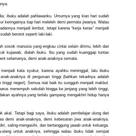
anya.
dia; ibuku adalah pahlawanku. Umurnya yang kian hari sudah
ur keringatnya tiap hari meleleh demi permata jiwanya. Walau
badannya menjadi lembut, tetapi karena “kerja keras” menjadi
dah berotot seperti laki-laki.
ah sosok manusia yang engkau cintai selain dirimu, lebih dari
tuk kujawab, dialah ibuku. Ibu yang sudah kuanggap tuntas
parent selamanya, demi anak-anaknya semata.
enjadi kata syukur, karena ayahku meninggal, lalu ibuku
anak-anaknya di perguruan tinggi (bahkan tekadnya adalah
 tinggi negeri). Semua niat baik itu sungguh menjadi makbul.
arus menempuh sekolah hingga ke jenjang yang lebih tinggi,
ndakan ayahnya yang terlalu gampang mengakhiri hidup hanya
 akal. Tetapi bagi saya, ibuku adalah pembelajar ulung dari
ia demi anak-anaknya, demi kebesaran jiwa anak-anaknya.
iri, saling-mengasihi, dan bertanggung jawab untuk keluarga.
g-ulang untuk anaknya, sehingga walau ibuku tidak sempat