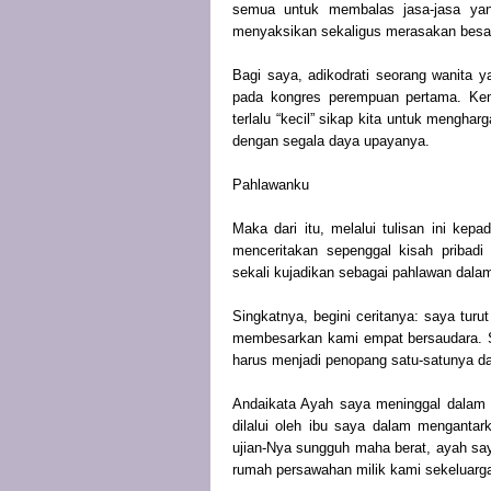
semua untuk membalas jasa-jasa yang
menyaksikan sekaligus merasakan besar
Bagi saya, adikodrati seorang wanita
pada kongres perempuan pertama. Ke
terlalu “kecil” sikap kita untuk mengh
dengan segala daya upayanya.
Pahlawanku
Maka dari itu, melalui tulisan ini kep
menceritakan sepenggal kisah pribad
sekali kujadikan sebagai pahlawan dalam
Singkatnya, begini ceritanya: saya tur
membesarkan kami empat bersaudara. S
harus menjadi penopang satu-satunya da
Andaikata Ayah saya meninggal dalam 
dilalui oleh ibu saya dalam menganta
ujian-Nya sungguh maha berat, ayah say
rumah persawahan milik kami sekeluarg