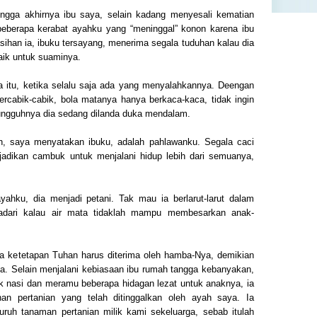
hingga akhirnya ibu saya, selain kadang menyesali kematian
 beberapa kerabat ayahku yang “meninggal” konon karena ibu
han ia, ibuku tersayang, menerima segala tuduhan kalau dia
baik untuk suaminya.
a itu, ketika selalu saja ada yang menyalahkannya. Deengan
tercabik-cabik, bola matanya hanya berkaca-kaca, tidak ingin
ungguhnya dia sedang dilanda duka mendalam.
ah, saya menyatakan ibuku, adalah pahlawanku. Segala caci
jadikan cambuk untuk menjalani hidup lebih dari semuanya,
yahku, dia menjadi petani. Tak mau ia berlarut-larut dalam
yadari kalau air mata tidaklah mampu membesarkan anak-
a ketetapan Tuhan harus diterima oleh hamba-Nya, demikian
aya. Selain menjalani kebiasaan ibu rumah tangga kebanyakan,
k nasi dan meramu beberapa hidagan lezat untuk anaknya, ia
an pertanian yang telah ditinggalkan oleh ayah saya. Ia
ruh tanaman pertanian milik kami sekeluarga, sebab itulah