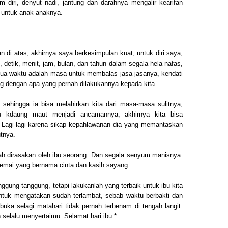
 diri, denyut nadi, jantung dan darahnya mengalir kearifan
a untuk anak-anaknya.
n di atas, akhirnya saya berkesimpulan kuat, untuk diri saya,
detik, menit, jam, bulan, dan tahun dalam segala hela nafas,
mua waktu adalah masa untuk membalas jasa-jasanya, kendati
ng dengan apa yang pernah dilakukannya kepada kita.
 sehingga ia bisa melahirkan kita dari masa-masa sulitnya,
u kdaung maut menjadi ancamannya, akhirnya kita bisa
 Lagi-lagi karena sikap kepahlawanan dia yang memantaskan
tnya.
ah dirasakan oleh ibu seorang. Dan segala senyum manisnya.
emai yang bernama cinta dan kasih sayang.
ggung-tanggung, tetapi lakukanlah yang terbaik untuk ibu kita
untuk mengatakan sudah terlambat, sebab waktu berbakti dan
buka selagi matahari tidak pernah terbenam di tengah langit.
selalu menyertaimu. Selamat hari ibu.*