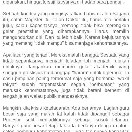
digariskan, hingga tersaji karyanya di hadap para penguji.
Sebuah kondisi yang mengisyaratkan bahwa calon Sarjana
itu, calon Magister itu, calon Doktor itu, harus rela berlaku
jujur, kalau kapasitasnya memang tidak bisa merengkuh
gelar prestisius yang diharapkannya. Harus memilih
mengundurkan diri. Dan itu lebih baik. Karena kejujurannya
yang memang “tidak mampu” bisa menjaga kehormatannya.
Apa lacur yang terjadi. Mereka malah bangga. Sesuatu yang
tidak sepantasnya menjadi teladan toh menjadi rujukan
untuknya. Jangankan memburu gelar akademik yang
sungguh prestisius itu dianggap “haram” untuk diperbuat. In
casu pimpinan paling terhormat saja yang bernama “wakil
rakyat” sudah terpentaskan segala “perbuatan” yang
merusak kehormatannya, juga tidak berani berhenti di
tengah jalan walau publik mendesaknya.
Mungkin kita krisis keteladanan. Ada benarnya. Lagian guru
besar saja yang marah tat kalah tidak dipanggil sebagai
Profesor, sulit menjadikannya sebagai sosok teladan.
Banyak guru besar tetapi tak ada bedanya dengan calon-
calon pemburu kehormatan tadi, juga tak punya kapasitas