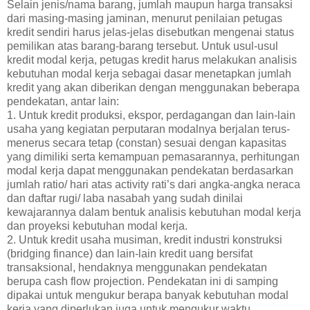
Selain jenis/nama barang, jumlah maupun harga transaksi
dari masing-masing jaminan, menurut penilaian petugas
kredit sendiri harus jelas-jelas disebutkan mengenai status
pemilikan atas barang-barang tersebut. Untuk usul-usul
kredit modal kerja, petugas kredit harus melakukan analisis
kebutuhan modal kerja sebagai dasar menetapkan jumlah
kredit yang akan diberikan dengan menggunakan beberapa
pendekatan, antar lain:
1. Untuk kredit produksi, ekspor, perdagangan dan lain-lain
usaha yang kegiatan perputaran modalnya berjalan terus-
menerus secara tetap (constan) sesuai dengan kapasitas
yang dimiliki serta kemampuan pemasarannya, perhitungan
modal kerja dapat menggunakan pendekatan berdasarkan
jumlah ratio/ hari atas activity rati’s dari angka-angka neraca
dan daftar rugi/ laba nasabah yang sudah dinilai
kewajarannya dalam bentuk analisis kebutuhan modal kerja
dan proyeksi kebutuhan modal kerja.
2. Untuk kredit usaha musiman, kredit industri konstruksi
(bridging finance) dan lain-lain kredit uang bersifat
transaksional, hendaknya menggunakan pendekatan
berupa cash flow projection. Pendekatan ini di samping
dipakai untuk mengukur berapa banyak kebutuhan modal
kerja yang diperlukan juga untuk mengukur waktu