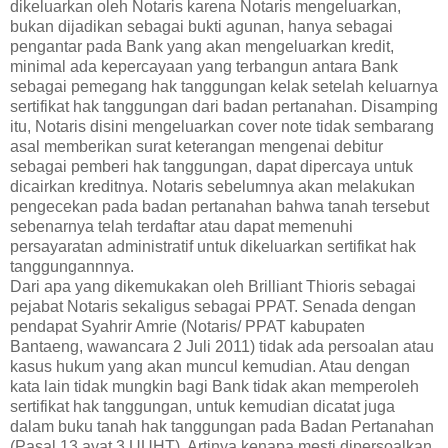
dikeluarkan oleh Notaris karena Notaris mengeluarkan,
bukan dijadikan sebagai bukti agunan, hanya sebagai
pengantar pada Bank yang akan mengeluarkan kredit,
minimal ada kepercayaan yang terbangun antara Bank
sebagai pemegang hak tanggungan kelak setelah keluarnya
sertifikat hak tanggungan dari badan pertanahan. Disamping
itu, Notaris disini mengeluarkan cover note tidak sembarang
asal memberikan surat keterangan mengenai debitur
sebagai pemberi hak tanggungan, dapat dipercaya untuk
dicairkan kreditnya. Notaris sebelumnya akan melakukan
pengecekan pada badan pertanahan bahwa tanah tersebut
sebenarnya telah terdaftar atau dapat memenuhi
persayaratan administratif untuk dikeluarkan sertifikat hak
tanggungannnya.
Dari apa yang dikemukakan oleh Brilliant Thioris sebagai
pejabat Notaris sekaligus sebagai PPAT. Senada dengan
pendapat Syahrir Amrie (Notaris/ PPAT kabupaten
Bantaeng, wawancara 2 Juli 2011) tidak ada persoalan atau
kasus hukum yang akan muncul kemudian. Atau dengan
kata lain tidak mungkin bagi Bank tidak akan memperoleh
sertifikat hak tanggungan, untuk kemudian dicatat juga
dalam buku tanah hak tanggungan pada Badan Pertanahan
(Pasal 13 ayat 3 UUHT). Artinya kenapa mesti dipersoalkan