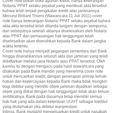
Cover note bukan bukti agunan kredit, hanya keterangan
Notaris/ PPAT selaku pejabat yang membuat akta tersebut
bahwa telah terjadi pengikatan kredit atau jaminannya.
Menurut Briliant Thioris (Wawancara 11 Juli 2011) cover
note hanya keterangan Notaris/ PPAT selaku pejabat bahwa
akta-akta tersebut telah ditanda tangani dengan sempurna,
dan selanjutnya setelah aktanya diselesaikan oleh Notaris
atau PPAT dan pemasangan hak tanggungan telah
diselesaikan akan diserahkan kepada Bank dalam jangka
waktu tertentu.
Cover note hanya menjadi pegangan sementara dari Bank
hingga diserahkannya seluruh akta dan jaminan yang telah
didaftarkan melalui jasa Notaris atau PPAT tersebut. Oleh
karena itu dengan mengacu pada hasil wawancara yang
dilakukan pada Bank mandiri yang menerima cover note
untuk mencairkan kredit, dengan penerapan prinsip kehati-
hatian dan kepercayaan kepada Bank maka tidak mungkin
bagi debitur yang memilki objek jaminan dijadikan sebagai
objek yang diikat dengan hak tanggungan tidak akan keluar
sertifikatnya. Bank pada dasarnya tetap memiliki semua
hak-hak yang ada dalam ketentuan UUHT sebagai kreditur
yang diutamakan jika debitur wanprestasi.
Intinya, Bank mustahil mengeluarkan kredit untuk nasabah