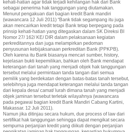
kehati-hatian agar tidak terjadi kehilangan hak dari Bank
sebagai penerima hak tanggungan yang diutamakan.
Menurut pengakuan dari bagian kredit Bank mandiri
(wawancara 12 Juli 2011) “Bank tidak segampang itu juga
akan mencairkan kredit tetapi Bank tetap berpegang pada
prinsip kehati-hatian yang ditegaskan dalam SK Direksi BI
Nomor 27/ 162/ KE/ DIR dalam pelaksanaan kegiatan
perkreditannya dan juga melampirkan pedoman
penyusunan kebijaksanaan perkreditan Bank (PPKPB).
Oleh karena itu Bank biasanya mencari sumber, history,
kejelasan bukti kepemilikan, bahkan oleh Bank mendapat
keterangan dari tanah yang menjadi objek hak tanggungan
tersebut melalui permintaan tanda tangan dari semua
pemilik yang berdekatan dengan batas-batas tanah tersebut,
selebihnya juga mendapat keterangan melalui tanda tangan
dari kepala desa/ camat/ lurah dimana tanah yang menjadi
objek jaminan tersebut terletak wilayahnya (wawancara
pada pegawai bagian kredit Bank Mandiri Cabang Kartini,
Makassar. 12 Juli 2011).
Namun jika ditinjau secara hukum, due process of law dari
sertifikat hak tanggungan sehingga dapat mengikat secara
sempurna perjanjian kredit yang diikuti dengan perjanjian
pengikatan jaminan hak tanggungan, kepastian hukumnya