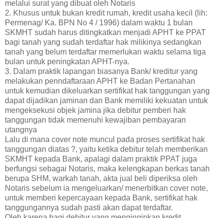
melalui surat yang dibuat oleh Notaris
2. Khusus untuk bukan kredit rumah, kredit usaha kecil (lih:
Permenag/ Ka. BPN No 4 / 1996) dalam waktu 1 bulan
SKMHT sudah harus ditingkatkan menjadi APHT ke PPAT
bagi tanah yang sudah terdaftar hak milikinya sedangkan
tanah yang belum terdaftar memerlukan waktu selama tiga
bulan untuk peningkatan APHT-nya.
3. Dalam praktik lapangan biasanya Bank/ kreditur yang
melakukan penndaftaraan APHT ke Badan Pertanahan
untuk kemudian dikeluarkan sertifikat hak tanggungan yang
dapat dijadikan jaminan dan Bank memiliki kekuatan untuk
mengeksekusi objek jamina jika debitur pemberi hak
tanggungan tidak memenuhi kewajiban pembayaran
utangnya
Lalu di mana cover note muncul pada proses sertifikat hak
tanggungan diatas ?, yaitu ketika debitur telah memberikan
SKMHT kepada Bank, apalagi dalam praktik PPAT juga
berfungsi sebagai Notaris, maka kelengkapan berkas tanah
berupa SHM, warkah tanah, akta jual beli diperiksa oleh
Notaris sebelum ia mengeluarkan/ menerbitkan cover note,
untuk memberi kepercayaan kepada Bank, sertifikat hak
tanggungannya sudah pasti akan dapat terdaftar.
Oleh karena bagi debitur yang menginginkan kredit