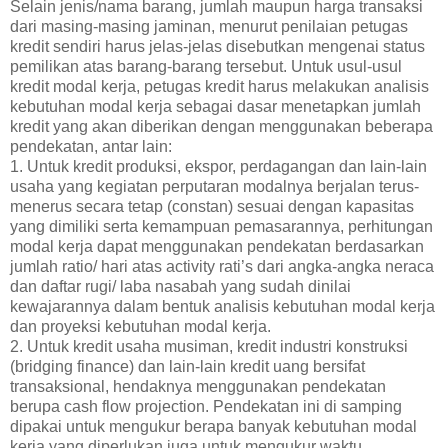
Selain jenis/nama barang, jumlah maupun harga transaksi
dari masing-masing jaminan, menurut penilaian petugas
kredit sendiri harus jelas-jelas disebutkan mengenai status
pemilikan atas barang-barang tersebut. Untuk usul-usul
kredit modal kerja, petugas kredit harus melakukan analisis
kebutuhan modal kerja sebagai dasar menetapkan jumlah
kredit yang akan diberikan dengan menggunakan beberapa
pendekatan, antar lain:
1. Untuk kredit produksi, ekspor, perdagangan dan lain-lain
usaha yang kegiatan perputaran modalnya berjalan terus-
menerus secara tetap (constan) sesuai dengan kapasitas
yang dimiliki serta kemampuan pemasarannya, perhitungan
modal kerja dapat menggunakan pendekatan berdasarkan
jumlah ratio/ hari atas activity rati’s dari angka-angka neraca
dan daftar rugi/ laba nasabah yang sudah dinilai
kewajarannya dalam bentuk analisis kebutuhan modal kerja
dan proyeksi kebutuhan modal kerja.
2. Untuk kredit usaha musiman, kredit industri konstruksi
(bridging finance) dan lain-lain kredit uang bersifat
transaksional, hendaknya menggunakan pendekatan
berupa cash flow projection. Pendekatan ini di samping
dipakai untuk mengukur berapa banyak kebutuhan modal
kerja yang diperlukan juga untuk mengukur waktu