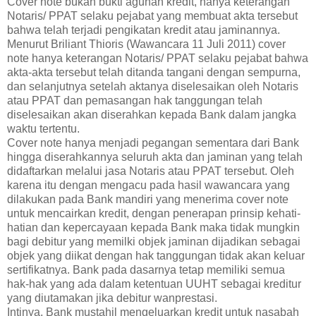
Cover note bukan bukti agunan kredit, hanya keterangan
Notaris/ PPAT selaku pejabat yang membuat akta tersebut
bahwa telah terjadi pengikatan kredit atau jaminannya.
Menurut Briliant Thioris (Wawancara 11 Juli 2011) cover
note hanya keterangan Notaris/ PPAT selaku pejabat bahwa
akta-akta tersebut telah ditanda tangani dengan sempurna,
dan selanjutnya setelah aktanya diselesaikan oleh Notaris
atau PPAT dan pemasangan hak tanggungan telah
diselesaikan akan diserahkan kepada Bank dalam jangka
waktu tertentu.
Cover note hanya menjadi pegangan sementara dari Bank
hingga diserahkannya seluruh akta dan jaminan yang telah
didaftarkan melalui jasa Notaris atau PPAT tersebut. Oleh
karena itu dengan mengacu pada hasil wawancara yang
dilakukan pada Bank mandiri yang menerima cover note
untuk mencairkan kredit, dengan penerapan prinsip kehati-
hatian dan kepercayaan kepada Bank maka tidak mungkin
bagi debitur yang memilki objek jaminan dijadikan sebagai
objek yang diikat dengan hak tanggungan tidak akan keluar
sertifikatnya. Bank pada dasarnya tetap memiliki semua
hak-hak yang ada dalam ketentuan UUHT sebagai kreditur
yang diutamakan jika debitur wanprestasi.
Intinya, Bank mustahil mengeluarkan kredit untuk nasabah