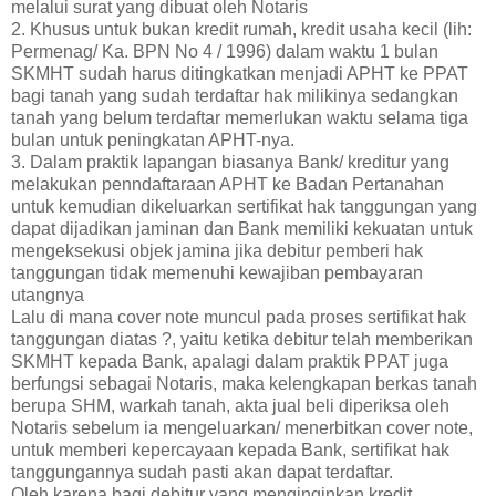
melalui surat yang dibuat oleh Notaris
2. Khusus untuk bukan kredit rumah, kredit usaha kecil (lih:
Permenag/ Ka. BPN No 4 / 1996) dalam waktu 1 bulan
SKMHT sudah harus ditingkatkan menjadi APHT ke PPAT
bagi tanah yang sudah terdaftar hak milikinya sedangkan
tanah yang belum terdaftar memerlukan waktu selama tiga
bulan untuk peningkatan APHT-nya.
3. Dalam praktik lapangan biasanya Bank/ kreditur yang
melakukan penndaftaraan APHT ke Badan Pertanahan
untuk kemudian dikeluarkan sertifikat hak tanggungan yang
dapat dijadikan jaminan dan Bank memiliki kekuatan untuk
mengeksekusi objek jamina jika debitur pemberi hak
tanggungan tidak memenuhi kewajiban pembayaran
utangnya
Lalu di mana cover note muncul pada proses sertifikat hak
tanggungan diatas ?, yaitu ketika debitur telah memberikan
SKMHT kepada Bank, apalagi dalam praktik PPAT juga
berfungsi sebagai Notaris, maka kelengkapan berkas tanah
berupa SHM, warkah tanah, akta jual beli diperiksa oleh
Notaris sebelum ia mengeluarkan/ menerbitkan cover note,
untuk memberi kepercayaan kepada Bank, sertifikat hak
tanggungannya sudah pasti akan dapat terdaftar.
Oleh karena bagi debitur yang menginginkan kredit