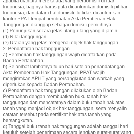
apabila diantara mereka ada yang berdomisili di luar
Indonesia, baginya harus pula dicantumkan domisili pilihan
Indonesia, dan dalam hal domisili itu tidak dicantumkan,
kantor PPAT tempat pembuatan Akta Pemberian Hak
Tanggungan dianggap sebagai domisili pemilihnya.
(c) Penunjukan secara jelas utang-utang yang dijamin.
(d) Nilai tanggungan.
(e) Uraian yang jelas mengenai objek hak tanggungan.
2. Pendaftaran hak tanggungan
a) Pemberian hak tanggungan wajib didaftarkan pada
Badan Pertanahan.
b) Selambat-lambatnya tujuh hari setelah penandatangan
Akta Pemberiaan Hak Tanggungan, PPAT wajib
mengirimkan APHT yang bersangkutan dan warkah yang
diperlukan kepada Badan Pertanahan.
c) Pendaftaran hak tanggungan dilakukan oleh Badan
Pertanahan dengan membuatkan buku tanah hak
tanggungan dan mencatatnya dalam buku tanah hak atas
tanah yang menjadi objek hak tanggungan, serta menyalin
catatan tersebut pada sertifikat hak atas tanah yang
bersangkutan.
d) Tanggal buku tanah hak tanggungan adalah tanggal hari
ketujuh setelah penerimaan secara lengkap surat-surat yang