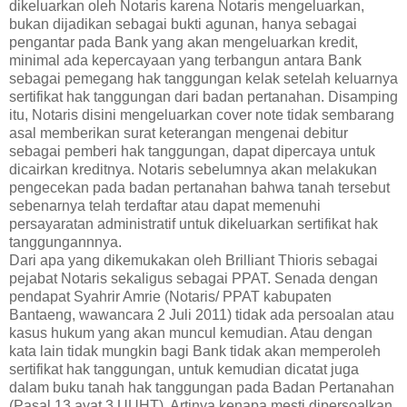
dikeluarkan oleh Notaris karena Notaris mengeluarkan,
bukan dijadikan sebagai bukti agunan, hanya sebagai
pengantar pada Bank yang akan mengeluarkan kredit,
minimal ada kepercayaan yang terbangun antara Bank
sebagai pemegang hak tanggungan kelak setelah keluarnya
sertifikat hak tanggungan dari badan pertanahan. Disamping
itu, Notaris disini mengeluarkan cover note tidak sembarang
asal memberikan surat keterangan mengenai debitur
sebagai pemberi hak tanggungan, dapat dipercaya untuk
dicairkan kreditnya. Notaris sebelumnya akan melakukan
pengecekan pada badan pertanahan bahwa tanah tersebut
sebenarnya telah terdaftar atau dapat memenuhi
persayaratan administratif untuk dikeluarkan sertifikat hak
tanggungannnya.
Dari apa yang dikemukakan oleh Brilliant Thioris sebagai
pejabat Notaris sekaligus sebagai PPAT. Senada dengan
pendapat Syahrir Amrie (Notaris/ PPAT kabupaten
Bantaeng, wawancara 2 Juli 2011) tidak ada persoalan atau
kasus hukum yang akan muncul kemudian. Atau dengan
kata lain tidak mungkin bagi Bank tidak akan memperoleh
sertifikat hak tanggungan, untuk kemudian dicatat juga
dalam buku tanah hak tanggungan pada Badan Pertanahan
(Pasal 13 ayat 3 UUHT). Artinya kenapa mesti dipersoalkan