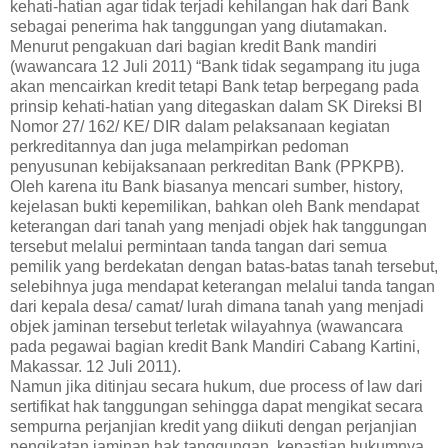
kehati-hatian agar tidak terjadi kehilangan hak dari Bank
sebagai penerima hak tanggungan yang diutamakan.
Menurut pengakuan dari bagian kredit Bank mandiri
(wawancara 12 Juli 2011) “Bank tidak segampang itu juga
akan mencairkan kredit tetapi Bank tetap berpegang pada
prinsip kehati-hatian yang ditegaskan dalam SK Direksi BI
Nomor 27/ 162/ KE/ DIR dalam pelaksanaan kegiatan
perkreditannya dan juga melampirkan pedoman
penyusunan kebijaksanaan perkreditan Bank (PPKPB).
Oleh karena itu Bank biasanya mencari sumber, history,
kejelasan bukti kepemilikan, bahkan oleh Bank mendapat
keterangan dari tanah yang menjadi objek hak tanggungan
tersebut melalui permintaan tanda tangan dari semua
pemilik yang berdekatan dengan batas-batas tanah tersebut,
selebihnya juga mendapat keterangan melalui tanda tangan
dari kepala desa/ camat/ lurah dimana tanah yang menjadi
objek jaminan tersebut terletak wilayahnya (wawancara
pada pegawai bagian kredit Bank Mandiri Cabang Kartini,
Makassar. 12 Juli 2011).
Namun jika ditinjau secara hukum, due process of law dari
sertifikat hak tanggungan sehingga dapat mengikat secara
sempurna perjanjian kredit yang diikuti dengan perjanjian
pengikatan jaminan hak tanggungan, kepastian hukumnya