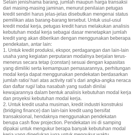
Selain jenis/nama barang, jumlah maupun harga transaksi
dari masing-masing jaminan, menurut penilaian petugas
kredit sendiri harus jelas-jelas disebutkan mengenai status
pemilikan atas barang-barang tersebut. Untuk usul-usul
kredit modal kerja, petugas kredit harus melakukan analisis
kebutuhan modal kerja sebagai dasar menetapkan jumlah
kredit yang akan diberikan dengan menggunakan beberapa
pendekatan, antar lain:
1. Untuk kredit produksi, ekspor, perdagangan dan lain-lain
usaha yang kegiatan perputaran modalnya berjalan terus-
menerus secara tetap (constan) sesuai dengan kapasitas
yang dimiliki serta kemampuan pemasarannya, perhitungan
modal kerja dapat menggunakan pendekatan berdasarkan
jumlah ratio/ hari atas activity rati’s dari angka-angka neraca
dan daftar rugi/ laba nasabah yang sudah dinilai
kewajarannya dalam bentuk analisis kebutuhan modal kerja
dan proyeksi kebutuhan modal kerja.
2. Untuk kredit usaha musiman, kredit industri konstruksi
(bridging finance) dan lain-lain kredit uang bersifat
transaksional, hendaknya menggunakan pendekatan
berupa cash flow projection. Pendekatan ini di samping
dipakai untuk mengukur berapa banyak kebutuhan modal
kerja yang diperlukan juga untuk mengukur waktu