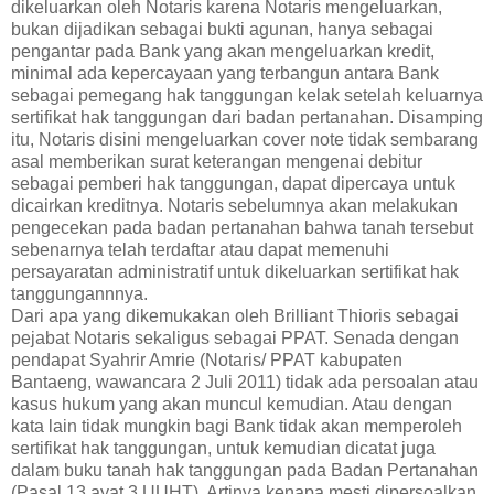
dikeluarkan oleh Notaris karena Notaris mengeluarkan,
bukan dijadikan sebagai bukti agunan, hanya sebagai
pengantar pada Bank yang akan mengeluarkan kredit,
minimal ada kepercayaan yang terbangun antara Bank
sebagai pemegang hak tanggungan kelak setelah keluarnya
sertifikat hak tanggungan dari badan pertanahan. Disamping
itu, Notaris disini mengeluarkan cover note tidak sembarang
asal memberikan surat keterangan mengenai debitur
sebagai pemberi hak tanggungan, dapat dipercaya untuk
dicairkan kreditnya. Notaris sebelumnya akan melakukan
pengecekan pada badan pertanahan bahwa tanah tersebut
sebenarnya telah terdaftar atau dapat memenuhi
persayaratan administratif untuk dikeluarkan sertifikat hak
tanggungannnya.
Dari apa yang dikemukakan oleh Brilliant Thioris sebagai
pejabat Notaris sekaligus sebagai PPAT. Senada dengan
pendapat Syahrir Amrie (Notaris/ PPAT kabupaten
Bantaeng, wawancara 2 Juli 2011) tidak ada persoalan atau
kasus hukum yang akan muncul kemudian. Atau dengan
kata lain tidak mungkin bagi Bank tidak akan memperoleh
sertifikat hak tanggungan, untuk kemudian dicatat juga
dalam buku tanah hak tanggungan pada Badan Pertanahan
(Pasal 13 ayat 3 UUHT). Artinya kenapa mesti dipersoalkan