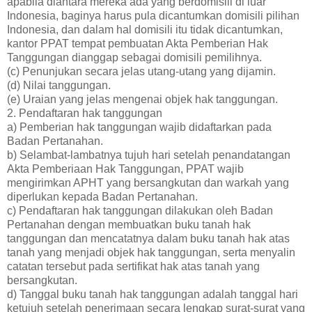
apabila diantara mereka ada yang berdomisili di luar
Indonesia, baginya harus pula dicantumkan domisili pilihan
Indonesia, dan dalam hal domisili itu tidak dicantumkan,
kantor PPAT tempat pembuatan Akta Pemberian Hak
Tanggungan dianggap sebagai domisili pemilihnya.
(c) Penunjukan secara jelas utang-utang yang dijamin.
(d) Nilai tanggungan.
(e) Uraian yang jelas mengenai objek hak tanggungan.
2. Pendaftaran hak tanggungan
a) Pemberian hak tanggungan wajib didaftarkan pada
Badan Pertanahan.
b) Selambat-lambatnya tujuh hari setelah penandatangan
Akta Pemberiaan Hak Tanggungan, PPAT wajib
mengirimkan APHT yang bersangkutan dan warkah yang
diperlukan kepada Badan Pertanahan.
c) Pendaftaran hak tanggungan dilakukan oleh Badan
Pertanahan dengan membuatkan buku tanah hak
tanggungan dan mencatatnya dalam buku tanah hak atas
tanah yang menjadi objek hak tanggungan, serta menyalin
catatan tersebut pada sertifikat hak atas tanah yang
bersangkutan.
d) Tanggal buku tanah hak tanggungan adalah tanggal hari
ketujuh setelah penerimaan secara lengkap surat-surat yang