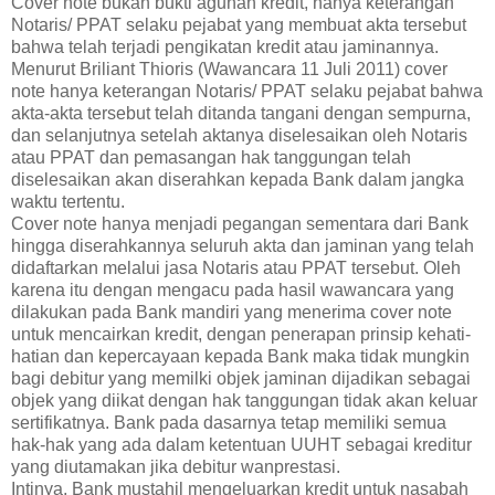
Cover note bukan bukti agunan kredit, hanya keterangan
Notaris/ PPAT selaku pejabat yang membuat akta tersebut
bahwa telah terjadi pengikatan kredit atau jaminannya.
Menurut Briliant Thioris (Wawancara 11 Juli 2011) cover
note hanya keterangan Notaris/ PPAT selaku pejabat bahwa
akta-akta tersebut telah ditanda tangani dengan sempurna,
dan selanjutnya setelah aktanya diselesaikan oleh Notaris
atau PPAT dan pemasangan hak tanggungan telah
diselesaikan akan diserahkan kepada Bank dalam jangka
waktu tertentu.
Cover note hanya menjadi pegangan sementara dari Bank
hingga diserahkannya seluruh akta dan jaminan yang telah
didaftarkan melalui jasa Notaris atau PPAT tersebut. Oleh
karena itu dengan mengacu pada hasil wawancara yang
dilakukan pada Bank mandiri yang menerima cover note
untuk mencairkan kredit, dengan penerapan prinsip kehati-
hatian dan kepercayaan kepada Bank maka tidak mungkin
bagi debitur yang memilki objek jaminan dijadikan sebagai
objek yang diikat dengan hak tanggungan tidak akan keluar
sertifikatnya. Bank pada dasarnya tetap memiliki semua
hak-hak yang ada dalam ketentuan UUHT sebagai kreditur
yang diutamakan jika debitur wanprestasi.
Intinya, Bank mustahil mengeluarkan kredit untuk nasabah