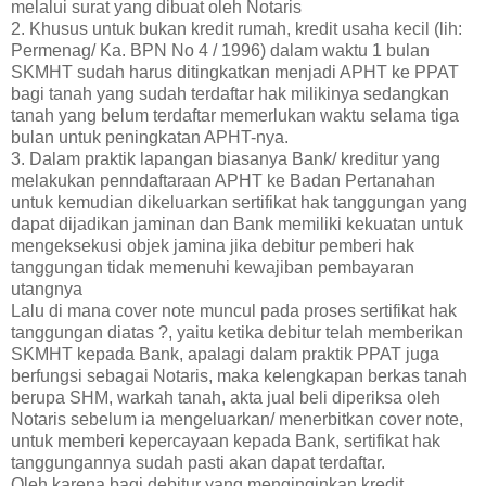
melalui surat yang dibuat oleh Notaris
2. Khusus untuk bukan kredit rumah, kredit usaha kecil (lih:
Permenag/ Ka. BPN No 4 / 1996) dalam waktu 1 bulan
SKMHT sudah harus ditingkatkan menjadi APHT ke PPAT
bagi tanah yang sudah terdaftar hak milikinya sedangkan
tanah yang belum terdaftar memerlukan waktu selama tiga
bulan untuk peningkatan APHT-nya.
3. Dalam praktik lapangan biasanya Bank/ kreditur yang
melakukan penndaftaraan APHT ke Badan Pertanahan
untuk kemudian dikeluarkan sertifikat hak tanggungan yang
dapat dijadikan jaminan dan Bank memiliki kekuatan untuk
mengeksekusi objek jamina jika debitur pemberi hak
tanggungan tidak memenuhi kewajiban pembayaran
utangnya
Lalu di mana cover note muncul pada proses sertifikat hak
tanggungan diatas ?, yaitu ketika debitur telah memberikan
SKMHT kepada Bank, apalagi dalam praktik PPAT juga
berfungsi sebagai Notaris, maka kelengkapan berkas tanah
berupa SHM, warkah tanah, akta jual beli diperiksa oleh
Notaris sebelum ia mengeluarkan/ menerbitkan cover note,
untuk memberi kepercayaan kepada Bank, sertifikat hak
tanggungannya sudah pasti akan dapat terdaftar.
Oleh karena bagi debitur yang menginginkan kredit