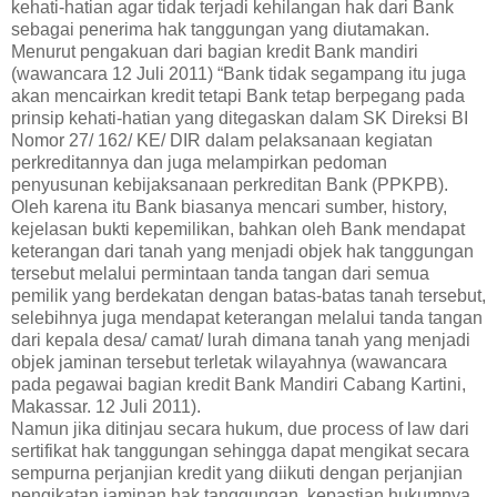
kehati-hatian agar tidak terjadi kehilangan hak dari Bank
sebagai penerima hak tanggungan yang diutamakan.
Menurut pengakuan dari bagian kredit Bank mandiri
(wawancara 12 Juli 2011) “Bank tidak segampang itu juga
akan mencairkan kredit tetapi Bank tetap berpegang pada
prinsip kehati-hatian yang ditegaskan dalam SK Direksi BI
Nomor 27/ 162/ KE/ DIR dalam pelaksanaan kegiatan
perkreditannya dan juga melampirkan pedoman
penyusunan kebijaksanaan perkreditan Bank (PPKPB).
Oleh karena itu Bank biasanya mencari sumber, history,
kejelasan bukti kepemilikan, bahkan oleh Bank mendapat
keterangan dari tanah yang menjadi objek hak tanggungan
tersebut melalui permintaan tanda tangan dari semua
pemilik yang berdekatan dengan batas-batas tanah tersebut,
selebihnya juga mendapat keterangan melalui tanda tangan
dari kepala desa/ camat/ lurah dimana tanah yang menjadi
objek jaminan tersebut terletak wilayahnya (wawancara
pada pegawai bagian kredit Bank Mandiri Cabang Kartini,
Makassar. 12 Juli 2011).
Namun jika ditinjau secara hukum, due process of law dari
sertifikat hak tanggungan sehingga dapat mengikat secara
sempurna perjanjian kredit yang diikuti dengan perjanjian
pengikatan jaminan hak tanggungan, kepastian hukumnya