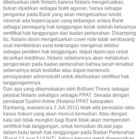
dikeluarkan oleh Notaris karena Notaris mengeluarkan,
bukan dijadikan sebagai bukti agunan, hanya sebagai
pengantar pada Bank yang akan mengeluarkan kredit,
minimal ada kepercayaan yang terbangun antara Bank
sebagai pemegang hak tanggungan kelak setelah keluarnya
sertifikat hak tanggungan dari badan pertanahan. Disamping
itu, Notaris disini mengeluarkan cover note tidak sembarang
asal memberikan surat keterangan mengenai debitur
sebagai pemberi hak tanggungan, dapat dipercaya untuk
dicairkan kreditnya. Notaris sebelumnya akan melakukan
pengecekan pada badan pertanahan bahwa tanah tersebut
sebenarnya telah terdaftar atau dapat memenuhi
persayaratan administratif untuk dikeluarkan sertifikat hak
tanggungannnya.
Dari apa yang dikemukakan oleh Brilliant Thioris sebagai
pejabat Notaris sekaligus sebagai PPAT. Senada dengan
pendapat Syahrir Amrie (Notaris/ PPAT kabupaten
Bantaeng, wawancara 2 Juli 2011) tidak ada persoalan atau
kasus hukum yang akan muncul kemudian. Atau dengan
kata lain tidak mungkin bagi Bank tidak akan memperoleh
sertifikat hak tanggungan, untuk kemudian dicatat juga
dalam buku tanah hak tanggungan pada Badan Pertanahan
(Pasal 13 ayat 3 UUHT). Artinya kenapa mesti dipersoalkan