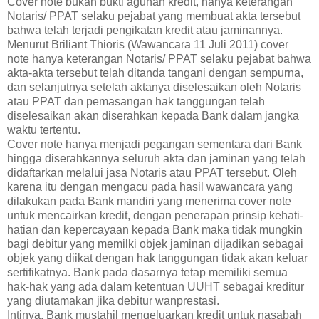
Cover note bukan bukti agunan kredit, hanya keterangan
Notaris/ PPAT selaku pejabat yang membuat akta tersebut
bahwa telah terjadi pengikatan kredit atau jaminannya.
Menurut Briliant Thioris (Wawancara 11 Juli 2011) cover
note hanya keterangan Notaris/ PPAT selaku pejabat bahwa
akta-akta tersebut telah ditanda tangani dengan sempurna,
dan selanjutnya setelah aktanya diselesaikan oleh Notaris
atau PPAT dan pemasangan hak tanggungan telah
diselesaikan akan diserahkan kepada Bank dalam jangka
waktu tertentu.
Cover note hanya menjadi pegangan sementara dari Bank
hingga diserahkannya seluruh akta dan jaminan yang telah
didaftarkan melalui jasa Notaris atau PPAT tersebut. Oleh
karena itu dengan mengacu pada hasil wawancara yang
dilakukan pada Bank mandiri yang menerima cover note
untuk mencairkan kredit, dengan penerapan prinsip kehati-
hatian dan kepercayaan kepada Bank maka tidak mungkin
bagi debitur yang memilki objek jaminan dijadikan sebagai
objek yang diikat dengan hak tanggungan tidak akan keluar
sertifikatnya. Bank pada dasarnya tetap memiliki semua
hak-hak yang ada dalam ketentuan UUHT sebagai kreditur
yang diutamakan jika debitur wanprestasi.
Intinya, Bank mustahil mengeluarkan kredit untuk nasabah