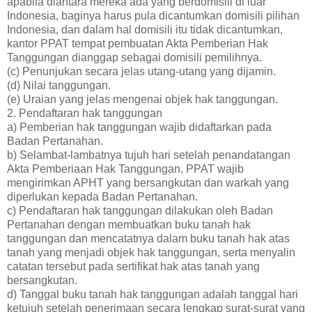
apabila diantara mereka ada yang berdomisili di luar
Indonesia, baginya harus pula dicantumkan domisili pilihan
Indonesia, dan dalam hal domisili itu tidak dicantumkan,
kantor PPAT tempat pembuatan Akta Pemberian Hak
Tanggungan dianggap sebagai domisili pemilihnya.
(c) Penunjukan secara jelas utang-utang yang dijamin.
(d) Nilai tanggungan.
(e) Uraian yang jelas mengenai objek hak tanggungan.
2. Pendaftaran hak tanggungan
a) Pemberian hak tanggungan wajib didaftarkan pada
Badan Pertanahan.
b) Selambat-lambatnya tujuh hari setelah penandatangan
Akta Pemberiaan Hak Tanggungan, PPAT wajib
mengirimkan APHT yang bersangkutan dan warkah yang
diperlukan kepada Badan Pertanahan.
c) Pendaftaran hak tanggungan dilakukan oleh Badan
Pertanahan dengan membuatkan buku tanah hak
tanggungan dan mencatatnya dalam buku tanah hak atas
tanah yang menjadi objek hak tanggungan, serta menyalin
catatan tersebut pada sertifikat hak atas tanah yang
bersangkutan.
d) Tanggal buku tanah hak tanggungan adalah tanggal hari
ketujuh setelah penerimaan secara lengkap surat-surat yang