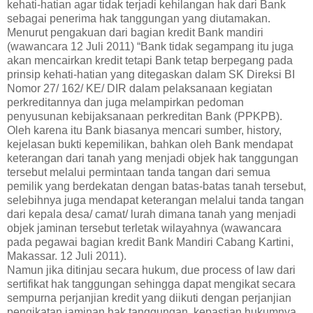
kehati-hatian agar tidak terjadi kehilangan hak dari Bank
sebagai penerima hak tanggungan yang diutamakan.
Menurut pengakuan dari bagian kredit Bank mandiri
(wawancara 12 Juli 2011) “Bank tidak segampang itu juga
akan mencairkan kredit tetapi Bank tetap berpegang pada
prinsip kehati-hatian yang ditegaskan dalam SK Direksi BI
Nomor 27/ 162/ KE/ DIR dalam pelaksanaan kegiatan
perkreditannya dan juga melampirkan pedoman
penyusunan kebijaksanaan perkreditan Bank (PPKPB).
Oleh karena itu Bank biasanya mencari sumber, history,
kejelasan bukti kepemilikan, bahkan oleh Bank mendapat
keterangan dari tanah yang menjadi objek hak tanggungan
tersebut melalui permintaan tanda tangan dari semua
pemilik yang berdekatan dengan batas-batas tanah tersebut,
selebihnya juga mendapat keterangan melalui tanda tangan
dari kepala desa/ camat/ lurah dimana tanah yang menjadi
objek jaminan tersebut terletak wilayahnya (wawancara
pada pegawai bagian kredit Bank Mandiri Cabang Kartini,
Makassar. 12 Juli 2011).
Namun jika ditinjau secara hukum, due process of law dari
sertifikat hak tanggungan sehingga dapat mengikat secara
sempurna perjanjian kredit yang diikuti dengan perjanjian
pengikatan jaminan hak tanggungan, kepastian hukumnya