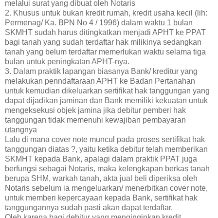
melalui surat yang dibuat oleh Notaris
2. Khusus untuk bukan kredit rumah, kredit usaha kecil (lih:
Permenag/ Ka. BPN No 4 / 1996) dalam waktu 1 bulan
SKMHT sudah harus ditingkatkan menjadi APHT ke PPAT
bagi tanah yang sudah terdaftar hak milikinya sedangkan
tanah yang belum terdaftar memerlukan waktu selama tiga
bulan untuk peningkatan APHT-nya.
3. Dalam praktik lapangan biasanya Bank/ kreditur yang
melakukan penndaftaraan APHT ke Badan Pertanahan
untuk kemudian dikeluarkan sertifikat hak tanggungan yang
dapat dijadikan jaminan dan Bank memiliki kekuatan untuk
mengeksekusi objek jamina jika debitur pemberi hak
tanggungan tidak memenuhi kewajiban pembayaran
utangnya
Lalu di mana cover note muncul pada proses sertifikat hak
tanggungan diatas ?, yaitu ketika debitur telah memberikan
SKMHT kepada Bank, apalagi dalam praktik PPAT juga
berfungsi sebagai Notaris, maka kelengkapan berkas tanah
berupa SHM, warkah tanah, akta jual beli diperiksa oleh
Notaris sebelum ia mengeluarkan/ menerbitkan cover note,
untuk memberi kepercayaan kepada Bank, sertifikat hak
tanggungannya sudah pasti akan dapat terdaftar.
Oleh karena bagi debitur yang menginginkan kredit