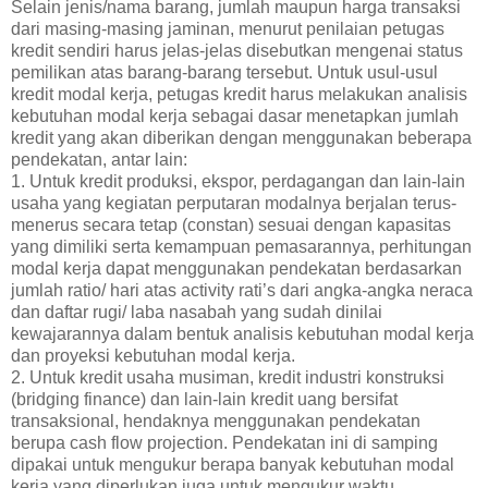
Selain jenis/nama barang, jumlah maupun harga transaksi
dari masing-masing jaminan, menurut penilaian petugas
kredit sendiri harus jelas-jelas disebutkan mengenai status
pemilikan atas barang-barang tersebut. Untuk usul-usul
kredit modal kerja, petugas kredit harus melakukan analisis
kebutuhan modal kerja sebagai dasar menetapkan jumlah
kredit yang akan diberikan dengan menggunakan beberapa
pendekatan, antar lain:
1. Untuk kredit produksi, ekspor, perdagangan dan lain-lain
usaha yang kegiatan perputaran modalnya berjalan terus-
menerus secara tetap (constan) sesuai dengan kapasitas
yang dimiliki serta kemampuan pemasarannya, perhitungan
modal kerja dapat menggunakan pendekatan berdasarkan
jumlah ratio/ hari atas activity rati’s dari angka-angka neraca
dan daftar rugi/ laba nasabah yang sudah dinilai
kewajarannya dalam bentuk analisis kebutuhan modal kerja
dan proyeksi kebutuhan modal kerja.
2. Untuk kredit usaha musiman, kredit industri konstruksi
(bridging finance) dan lain-lain kredit uang bersifat
transaksional, hendaknya menggunakan pendekatan
berupa cash flow projection. Pendekatan ini di samping
dipakai untuk mengukur berapa banyak kebutuhan modal
kerja yang diperlukan juga untuk mengukur waktu