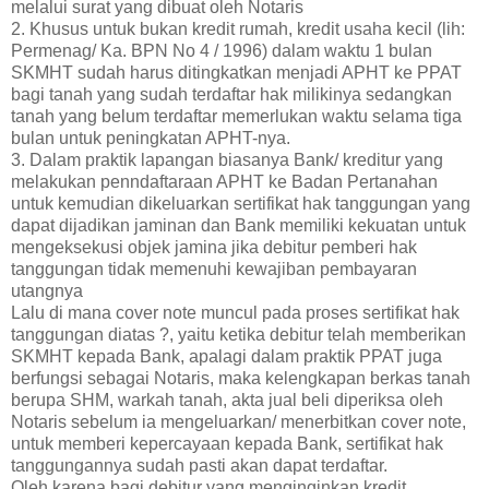
melalui surat yang dibuat oleh Notaris
2. Khusus untuk bukan kredit rumah, kredit usaha kecil (lih:
Permenag/ Ka. BPN No 4 / 1996) dalam waktu 1 bulan
SKMHT sudah harus ditingkatkan menjadi APHT ke PPAT
bagi tanah yang sudah terdaftar hak milikinya sedangkan
tanah yang belum terdaftar memerlukan waktu selama tiga
bulan untuk peningkatan APHT-nya.
3. Dalam praktik lapangan biasanya Bank/ kreditur yang
melakukan penndaftaraan APHT ke Badan Pertanahan
untuk kemudian dikeluarkan sertifikat hak tanggungan yang
dapat dijadikan jaminan dan Bank memiliki kekuatan untuk
mengeksekusi objek jamina jika debitur pemberi hak
tanggungan tidak memenuhi kewajiban pembayaran
utangnya
Lalu di mana cover note muncul pada proses sertifikat hak
tanggungan diatas ?, yaitu ketika debitur telah memberikan
SKMHT kepada Bank, apalagi dalam praktik PPAT juga
berfungsi sebagai Notaris, maka kelengkapan berkas tanah
berupa SHM, warkah tanah, akta jual beli diperiksa oleh
Notaris sebelum ia mengeluarkan/ menerbitkan cover note,
untuk memberi kepercayaan kepada Bank, sertifikat hak
tanggungannya sudah pasti akan dapat terdaftar.
Oleh karena bagi debitur yang menginginkan kredit