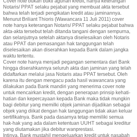
Cover note bukan bukti agunan kredit, hanya keterangan
Notaris/ PPAT selaku pejabat yang membuat akta tersebut
bahwa telah terjadi pengikatan kredit atau jaminannya.
Menurut Briliant Thioris (Wawancara 11 Juli 2011) cover
note hanya keterangan Notaris/ PPAT selaku pejabat bahwa
akta-akta tersebut telah ditanda tangani dengan sempurna,
dan selanjutnya setelah aktanya diselesaikan oleh Notaris
atau PPAT dan pemasangan hak tanggungan telah
diselesaikan akan diserahkan kepada Bank dalam jangka
waktu tertentu.
Cover note hanya menjadi pegangan sementara dari Bank
hingga diserahkannya seluruh akta dan jaminan yang telah
didaftarkan melalui jasa Notaris atau PPAT tersebut. Oleh
karena itu dengan mengacu pada hasil wawancara yang
dilakukan pada Bank mandiri yang menerima cover note
untuk mencairkan kredit, dengan penerapan prinsip kehati-
hatian dan kepercayaan kepada Bank maka tidak mungkin
bagi debitur yang memilki objek jaminan dijadikan sebagai
objek yang diikat dengan hak tanggungan tidak akan keluar
sertifikatnya. Bank pada dasarnya tetap memiliki semua
hak-hak yang ada dalam ketentuan UUHT sebagai kreditur
yang diutamakan jika debitur wanprestasi.
Intinya, Bank mustahil mengeluarkan kredit untuk nasabah