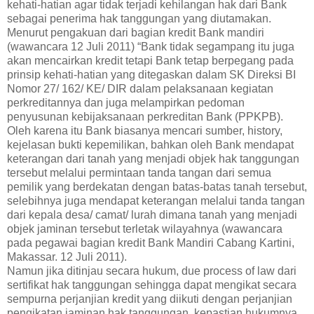
kehati-hatian agar tidak terjadi kehilangan hak dari Bank
sebagai penerima hak tanggungan yang diutamakan.
Menurut pengakuan dari bagian kredit Bank mandiri
(wawancara 12 Juli 2011) “Bank tidak segampang itu juga
akan mencairkan kredit tetapi Bank tetap berpegang pada
prinsip kehati-hatian yang ditegaskan dalam SK Direksi BI
Nomor 27/ 162/ KE/ DIR dalam pelaksanaan kegiatan
perkreditannya dan juga melampirkan pedoman
penyusunan kebijaksanaan perkreditan Bank (PPKPB).
Oleh karena itu Bank biasanya mencari sumber, history,
kejelasan bukti kepemilikan, bahkan oleh Bank mendapat
keterangan dari tanah yang menjadi objek hak tanggungan
tersebut melalui permintaan tanda tangan dari semua
pemilik yang berdekatan dengan batas-batas tanah tersebut,
selebihnya juga mendapat keterangan melalui tanda tangan
dari kepala desa/ camat/ lurah dimana tanah yang menjadi
objek jaminan tersebut terletak wilayahnya (wawancara
pada pegawai bagian kredit Bank Mandiri Cabang Kartini,
Makassar. 12 Juli 2011).
Namun jika ditinjau secara hukum, due process of law dari
sertifikat hak tanggungan sehingga dapat mengikat secara
sempurna perjanjian kredit yang diikuti dengan perjanjian
pengikatan jaminan hak tanggungan, kepastian hukumnya