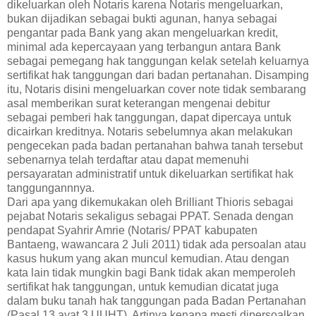
dikeluarkan oleh Notaris karena Notaris mengeluarkan,
bukan dijadikan sebagai bukti agunan, hanya sebagai
pengantar pada Bank yang akan mengeluarkan kredit,
minimal ada kepercayaan yang terbangun antara Bank
sebagai pemegang hak tanggungan kelak setelah keluarnya
sertifikat hak tanggungan dari badan pertanahan. Disamping
itu, Notaris disini mengeluarkan cover note tidak sembarang
asal memberikan surat keterangan mengenai debitur
sebagai pemberi hak tanggungan, dapat dipercaya untuk
dicairkan kreditnya. Notaris sebelumnya akan melakukan
pengecekan pada badan pertanahan bahwa tanah tersebut
sebenarnya telah terdaftar atau dapat memenuhi
persayaratan administratif untuk dikeluarkan sertifikat hak
tanggungannnya.
Dari apa yang dikemukakan oleh Brilliant Thioris sebagai
pejabat Notaris sekaligus sebagai PPAT. Senada dengan
pendapat Syahrir Amrie (Notaris/ PPAT kabupaten
Bantaeng, wawancara 2 Juli 2011) tidak ada persoalan atau
kasus hukum yang akan muncul kemudian. Atau dengan
kata lain tidak mungkin bagi Bank tidak akan memperoleh
sertifikat hak tanggungan, untuk kemudian dicatat juga
dalam buku tanah hak tanggungan pada Badan Pertanahan
(Pasal 13 ayat 3 UUHT). Artinya kenapa mesti dipersoalkan