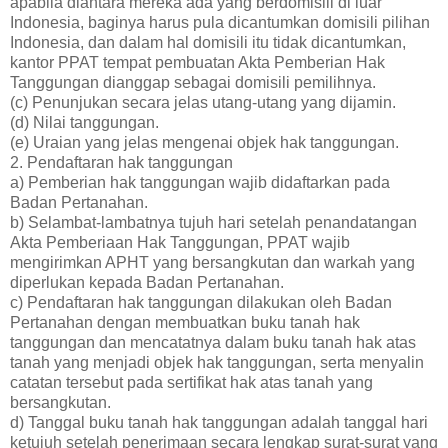
apabila diantara mereka ada yang berdomisili di luar
Indonesia, baginya harus pula dicantumkan domisili pilihan
Indonesia, dan dalam hal domisili itu tidak dicantumkan,
kantor PPAT tempat pembuatan Akta Pemberian Hak
Tanggungan dianggap sebagai domisili pemilihnya.
(c) Penunjukan secara jelas utang-utang yang dijamin.
(d) Nilai tanggungan.
(e) Uraian yang jelas mengenai objek hak tanggungan.
2. Pendaftaran hak tanggungan
a) Pemberian hak tanggungan wajib didaftarkan pada
Badan Pertanahan.
b) Selambat-lambatnya tujuh hari setelah penandatangan
Akta Pemberiaan Hak Tanggungan, PPAT wajib
mengirimkan APHT yang bersangkutan dan warkah yang
diperlukan kepada Badan Pertanahan.
c) Pendaftaran hak tanggungan dilakukan oleh Badan
Pertanahan dengan membuatkan buku tanah hak
tanggungan dan mencatatnya dalam buku tanah hak atas
tanah yang menjadi objek hak tanggungan, serta menyalin
catatan tersebut pada sertifikat hak atas tanah yang
bersangkutan.
d) Tanggal buku tanah hak tanggungan adalah tanggal hari
ketujuh setelah penerimaan secara lengkap surat-surat yang