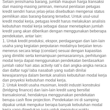
Selain jenis/nama barang, jumlah maupun harga transaksi
dari masing-masing jaminan, menurut penilaian petugas
kredit sendiri harus jelas-jelas disebutkan mengenai status
pemilikan atas barang-barang tersebut. Untuk usul-usul
kredit modal kerja, petugas kredit harus melakukan analisis
kebutuhan modal kerja sebagai dasar menetapkan jumlah
kredit yang akan diberikan dengan menggunakan beberapa
pendekatan, antar lain:
1. Untuk kredit produksi, ekspor, perdagangan dan lain-lain
usaha yang kegiatan perputaran modalnya berjalan terus-
menerus secara tetap (constan) sesuai dengan kapasitas
yang dimiliki serta kemampuan pemasarannya, perhitungan
modal kerja dapat menggunakan pendekatan berdasarkan
jumlah ratio/ hari atas activity rati’s dari angka-angka neraca
dan daftar rugi/ laba nasabah yang sudah dinilai
kewajarannya dalam bentuk analisis kebutuhan modal kerja
dan proyeksi kebutuhan modal kerja.
2. Untuk kredit usaha musiman, kredit industri konstruksi
(bridging finance) dan lain-lain kredit uang bersifat
transaksional, hendaknya menggunakan pendekatan
berupa cash flow projection. Pendekatan ini di samping
dipakai untuk mengukur berapa banyak kebutuhan modal
kerja yang diperlukan juga untuk mengukur waktu