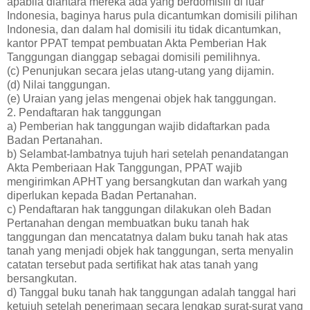
apabila diantara mereka ada yang berdomisili di luar
Indonesia, baginya harus pula dicantumkan domisili pilihan
Indonesia, dan dalam hal domisili itu tidak dicantumkan,
kantor PPAT tempat pembuatan Akta Pemberian Hak
Tanggungan dianggap sebagai domisili pemilihnya.
(c) Penunjukan secara jelas utang-utang yang dijamin.
(d) Nilai tanggungan.
(e) Uraian yang jelas mengenai objek hak tanggungan.
2. Pendaftaran hak tanggungan
a) Pemberian hak tanggungan wajib didaftarkan pada
Badan Pertanahan.
b) Selambat-lambatnya tujuh hari setelah penandatangan
Akta Pemberiaan Hak Tanggungan, PPAT wajib
mengirimkan APHT yang bersangkutan dan warkah yang
diperlukan kepada Badan Pertanahan.
c) Pendaftaran hak tanggungan dilakukan oleh Badan
Pertanahan dengan membuatkan buku tanah hak
tanggungan dan mencatatnya dalam buku tanah hak atas
tanah yang menjadi objek hak tanggungan, serta menyalin
catatan tersebut pada sertifikat hak atas tanah yang
bersangkutan.
d) Tanggal buku tanah hak tanggungan adalah tanggal hari
ketujuh setelah penerimaan secara lengkap surat-surat yang