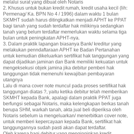
melalui surat yang dibuat oleh Notaris
2. Khusus untuk bukan kredit rumah, kredit usaha kecil (lih:
Permenag/ Ka. BPN No 4 / 1996) dalam waktu 1 bulan
SKMHT sudah harus ditingkatkan menjadi APHT ke PPAT
bagi tanah yang sudah terdaftar hak milikinya sedangkan
tanah yang belum terdaftar memerlukan waktu selama tiga
bulan untuk peningkatan APHT-nya.
3. Dalam praktik lapangan biasanya Bank/ kreditur yang
melakukan penndaftaraan APHT ke Badan Pertanahan
untuk kemudian dikeluarkan sertifikat hak tanggungan yang
dapat dijadikan jaminan dan Bank memiliki kekuatan untuk
mengeksekusi objek jamina jika debitur pemberi hak
tanggungan tidak memenuhi kewajiban pembayaran
utangnya
Lalu di mana cover note muncul pada proses sertifikat hak
tanggungan diatas ?, yaitu ketika debitur telah memberikan
SKMHT kepada Bank, apalagi dalam praktik PPAT juga
berfungsi sebagai Notaris, maka kelengkapan berkas tanah
berupa SHM, warkah tanah, akta jual beli diperiksa oleh
Notaris sebelum ia mengeluarkan/ menerbitkan cover note,
untuk memberi kepercayaan kepada Bank, sertifikat hak
tanggungannya sudah pasti akan dapat terdaftar.
Oleh karena bagi debitur yang menginginkan kredit