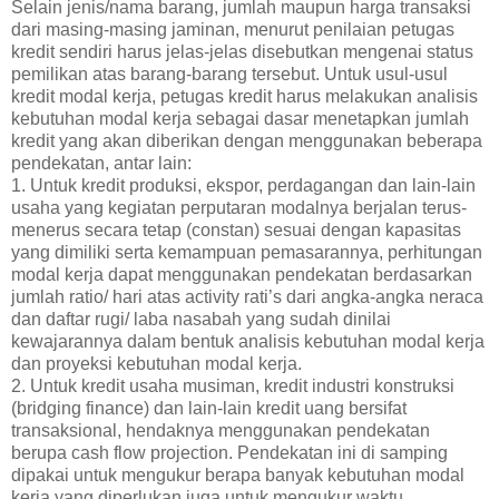
Selain jenis/nama barang, jumlah maupun harga transaksi
dari masing-masing jaminan, menurut penilaian petugas
kredit sendiri harus jelas-jelas disebutkan mengenai status
pemilikan atas barang-barang tersebut. Untuk usul-usul
kredit modal kerja, petugas kredit harus melakukan analisis
kebutuhan modal kerja sebagai dasar menetapkan jumlah
kredit yang akan diberikan dengan menggunakan beberapa
pendekatan, antar lain:
1. Untuk kredit produksi, ekspor, perdagangan dan lain-lain
usaha yang kegiatan perputaran modalnya berjalan terus-
menerus secara tetap (constan) sesuai dengan kapasitas
yang dimiliki serta kemampuan pemasarannya, perhitungan
modal kerja dapat menggunakan pendekatan berdasarkan
jumlah ratio/ hari atas activity rati’s dari angka-angka neraca
dan daftar rugi/ laba nasabah yang sudah dinilai
kewajarannya dalam bentuk analisis kebutuhan modal kerja
dan proyeksi kebutuhan modal kerja.
2. Untuk kredit usaha musiman, kredit industri konstruksi
(bridging finance) dan lain-lain kredit uang bersifat
transaksional, hendaknya menggunakan pendekatan
berupa cash flow projection. Pendekatan ini di samping
dipakai untuk mengukur berapa banyak kebutuhan modal
kerja yang diperlukan juga untuk mengukur waktu