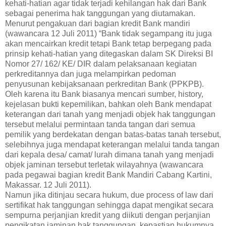
kehati-hatian agar tidak terjadi kehilangan hak dari Bank
sebagai penerima hak tanggungan yang diutamakan.
Menurut pengakuan dari bagian kredit Bank mandiri
(wawancara 12 Juli 2011) “Bank tidak segampang itu juga
akan mencairkan kredit tetapi Bank tetap berpegang pada
prinsip kehati-hatian yang ditegaskan dalam SK Direksi BI
Nomor 27/ 162/ KE/ DIR dalam pelaksanaan kegiatan
perkreditannya dan juga melampirkan pedoman
penyusunan kebijaksanaan perkreditan Bank (PPKPB).
Oleh karena itu Bank biasanya mencari sumber, history,
kejelasan bukti kepemilikan, bahkan oleh Bank mendapat
keterangan dari tanah yang menjadi objek hak tanggungan
tersebut melalui permintaan tanda tangan dari semua
pemilik yang berdekatan dengan batas-batas tanah tersebut,
selebihnya juga mendapat keterangan melalui tanda tangan
dari kepala desa/ camat/ lurah dimana tanah yang menjadi
objek jaminan tersebut terletak wilayahnya (wawancara
pada pegawai bagian kredit Bank Mandiri Cabang Kartini,
Makassar. 12 Juli 2011).
Namun jika ditinjau secara hukum, due process of law dari
sertifikat hak tanggungan sehingga dapat mengikat secara
sempurna perjanjian kredit yang diikuti dengan perjanjian
pengikatan jaminan hak tanggungan, kepastian hukumnya