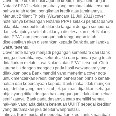
Cover note bukan bukti agunan kredit, hanya keterangan
Notaris/ PPAT selaku pejabat yang membuat akta tersebut
bahwa telah terjadi pengikatan kredit atau jaminannya.
Menurut Briliant Thioris (Wawancara 11 Juli 2011) cover
note hanya keterangan Notaris/ PPAT selaku pejabat bahwa
akta-akta tersebut telah ditanda tangani dengan sempurna,
dan selanjutnya setelah aktanya diselesaikan oleh Notaris
atau PPAT dan pemasangan hak tanggungan telah
diselesaikan akan diserahkan kepada Bank dalam jangka
waktu tertentu.
Cover note hanya menjadi pegangan sementara dari Bank
hingga diserahkannya seluruh akta dan jaminan yang telah
didaftarkan melalui jasa Notaris atau PPAT tersebut. Oleh
karena itu dengan mengacu pada hasil wawancara yang
dilakukan pada Bank mandiri yang menerima cover note
untuk mencairkan kredit, dengan penerapan prinsip kehati-
hatian dan kepercayaan kepada Bank maka tidak mungkin
bagi debitur yang memilki objek jaminan dijadikan sebagai
objek yang diikat dengan hak tanggungan tidak akan keluar
sertifikatnya. Bank pada dasarnya tetap memiliki semua
hak-hak yang ada dalam ketentuan UUHT sebagai kreditur
yang diutamakan jika debitur wanprestasi.
Intinya, Bank mustahil mengeluarkan kredit untuk nasabah