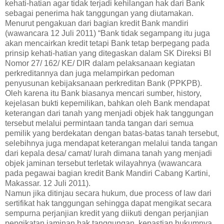
kehati-hatian agar tidak terjadi kehilangan hak dari Bank
sebagai penerima hak tanggungan yang diutamakan.
Menurut pengakuan dari bagian kredit Bank mandiri
(wawancara 12 Juli 2011) “Bank tidak segampang itu juga
akan mencairkan kredit tetapi Bank tetap berpegang pada
prinsip kehati-hatian yang ditegaskan dalam SK Direksi BI
Nomor 27/ 162/ KE/ DIR dalam pelaksanaan kegiatan
perkreditannya dan juga melampirkan pedoman
penyusunan kebijaksanaan perkreditan Bank (PPKPB).
Oleh karena itu Bank biasanya mencari sumber, history,
kejelasan bukti kepemilikan, bahkan oleh Bank mendapat
keterangan dari tanah yang menjadi objek hak tanggungan
tersebut melalui permintaan tanda tangan dari semua
pemilik yang berdekatan dengan batas-batas tanah tersebut,
selebihnya juga mendapat keterangan melalui tanda tangan
dari kepala desa/ camat/ lurah dimana tanah yang menjadi
objek jaminan tersebut terletak wilayahnya (wawancara
pada pegawai bagian kredit Bank Mandiri Cabang Kartini,
Makassar. 12 Juli 2011).
Namun jika ditinjau secara hukum, due process of law dari
sertifikat hak tanggungan sehingga dapat mengikat secara
sempurna perjanjian kredit yang diikuti dengan perjanjian
pengikatan jaminan hak tanggungan, kepastian hukumnya