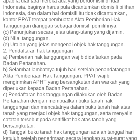
apabila diantara mereka ada yang berdomisili di luar
Indonesia, baginya harus pula dicantumkan domisili pilihan
Indonesia, dan dalam hal domisili itu tidak dicantumkan,
kantor PPAT tempat pembuatan Akta Pemberian Hak
Tanggungan dianggap sebagai domisili pemilihnya.
(c) Penunjukan secara jelas utang-utang yang dijamin.
(d) Nilai tanggungan.
(e) Uraian yang jelas mengenai objek hak tanggungan.
2. Pendaftaran hak tanggungan
a) Pemberian hak tanggungan wajib didaftarkan pada
Badan Pertanahan.
b) Selambat-lambatnya tujuh hari setelah penandatangan
Akta Pemberiaan Hak Tanggungan, PPAT wajib
mengirimkan APHT yang bersangkutan dan warkah yang
diperlukan kepada Badan Pertanahan.
c) Pendaftaran hak tanggungan dilakukan oleh Badan
Pertanahan dengan membuatkan buku tanah hak
tanggungan dan mencatatnya dalam buku tanah hak atas
tanah yang menjadi objek hak tanggungan, serta menyalin
catatan tersebut pada sertifikat hak atas tanah yang
bersangkutan.
d) Tanggal buku tanah hak tanggungan adalah tanggal hari
ketujuh setelah penerimaan secara lengkap surat-surat yang