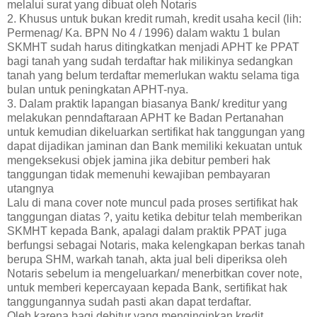
melalui surat yang dibuat oleh Notaris
2. Khusus untuk bukan kredit rumah, kredit usaha kecil (lih:
Permenag/ Ka. BPN No 4 / 1996) dalam waktu 1 bulan
SKMHT sudah harus ditingkatkan menjadi APHT ke PPAT
bagi tanah yang sudah terdaftar hak milikinya sedangkan
tanah yang belum terdaftar memerlukan waktu selama tiga
bulan untuk peningkatan APHT-nya.
3. Dalam praktik lapangan biasanya Bank/ kreditur yang
melakukan penndaftaraan APHT ke Badan Pertanahan
untuk kemudian dikeluarkan sertifikat hak tanggungan yang
dapat dijadikan jaminan dan Bank memiliki kekuatan untuk
mengeksekusi objek jamina jika debitur pemberi hak
tanggungan tidak memenuhi kewajiban pembayaran
utangnya
Lalu di mana cover note muncul pada proses sertifikat hak
tanggungan diatas ?, yaitu ketika debitur telah memberikan
SKMHT kepada Bank, apalagi dalam praktik PPAT juga
berfungsi sebagai Notaris, maka kelengkapan berkas tanah
berupa SHM, warkah tanah, akta jual beli diperiksa oleh
Notaris sebelum ia mengeluarkan/ menerbitkan cover note,
untuk memberi kepercayaan kepada Bank, sertifikat hak
tanggungannya sudah pasti akan dapat terdaftar.
Oleh karena bagi debitur yang menginginkan kredit