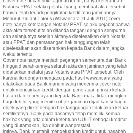
Cover note bukan bukti agunan kredit, hanya keterangan
Notaris/ PPAT selaku pejabat yang membuat akta tersebut
bahwa telah terjadi pengikatan kredit atau jaminannya.
Menurut Briliant Thioris (Wawancara 11 Juli 2011) cover
note hanya keterangan Notaris/ PPAT selaku pejabat bahwa
akta-akta tersebut telah ditanda tangani dengan sempurna,
dan selanjutnya setelah aktanya diselesaikan oleh Notaris
atau PPAT dan pemasangan hak tanggungan telah
diselesaikan akan diserahkan kepada Bank dalam jangka
waktu tertentu.
Cover note hanya menjadi pegangan sementara dari Bank
hingga diserahkannya seluruh akta dan jaminan yang telah
didaftarkan melalui jasa Notaris atau PPAT tersebut. Oleh
karena itu dengan mengacu pada hasil wawancara yang
dilakukan pada Bank mandiri yang menerima cover note
untuk mencairkan kredit, dengan penerapan prinsip kehati-
hatian dan kepercayaan kepada Bank maka tidak mungkin
bagi debitur yang memilki objek jaminan dijadikan sebagai
objek yang diikat dengan hak tanggungan tidak akan keluar
sertifikatnya. Bank pada dasarnya tetap memiliki semua
hak-hak yang ada dalam ketentuan UUHT sebagai kreditur
yang diutamakan jika debitur wanprestasi.
Intinya, Bank mustahil mengeluarkan kredit untuk nasabah