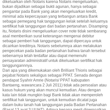
dikeluarkan oleh Notaris karena Notaris mengeluarkan,
bukan dijadikan sebagai bukti agunan, hanya sebagai
pengantar pada Bank yang akan mengeluarkan kredit,
minimal ada kepercayaan yang terbangun antara Bank
sebagai pemegang hak tanggungan kelak setelah keluarnya
sertifikat hak tanggungan dari badan pertanahan. Disamping
itu, Notaris disini mengeluarkan cover note tidak sembarang
asal memberikan surat keterangan mengenai debitur
sebagai pemberi hak tanggungan, dapat dipercaya untuk
dicairkan kreditnya. Notaris sebelumnya akan melakukan
pengecekan pada badan pertanahan bahwa tanah tersebut
sebenarnya telah terdaftar atau dapat memenuhi
persayaratan administratif untuk dikeluarkan sertifikat hak
tanggungannnya.
Dari apa yang dikemukakan oleh Brilliant Thioris sebagai
pejabat Notaris sekaligus sebagai PPAT. Senada dengan
pendapat Syahrir Amrie (Notaris/ PPAT kabupaten
Bantaeng, wawancara 2 Juli 2011) tidak ada persoalan atau
kasus hukum yang akan muncul kemudian. Atau dengan
kata lain tidak mungkin bagi Bank tidak akan memperoleh
sertifikat hak tanggungan, untuk kemudian dicatat juga
dalam buku tanah hak tanggungan pada Badan Pertanahan
(Pasal 13 ayat 3 UUHT). Artinya kenapa mesti dipersoalkan