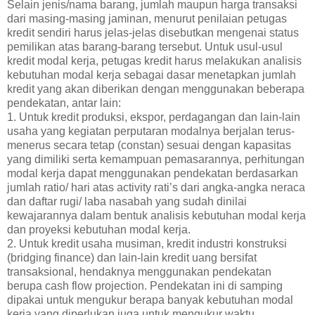
Selain jenis/nama barang, jumlah maupun harga transaksi
dari masing-masing jaminan, menurut penilaian petugas
kredit sendiri harus jelas-jelas disebutkan mengenai status
pemilikan atas barang-barang tersebut. Untuk usul-usul
kredit modal kerja, petugas kredit harus melakukan analisis
kebutuhan modal kerja sebagai dasar menetapkan jumlah
kredit yang akan diberikan dengan menggunakan beberapa
pendekatan, antar lain:
1. Untuk kredit produksi, ekspor, perdagangan dan lain-lain
usaha yang kegiatan perputaran modalnya berjalan terus-
menerus secara tetap (constan) sesuai dengan kapasitas
yang dimiliki serta kemampuan pemasarannya, perhitungan
modal kerja dapat menggunakan pendekatan berdasarkan
jumlah ratio/ hari atas activity rati’s dari angka-angka neraca
dan daftar rugi/ laba nasabah yang sudah dinilai
kewajarannya dalam bentuk analisis kebutuhan modal kerja
dan proyeksi kebutuhan modal kerja.
2. Untuk kredit usaha musiman, kredit industri konstruksi
(bridging finance) dan lain-lain kredit uang bersifat
transaksional, hendaknya menggunakan pendekatan
berupa cash flow projection. Pendekatan ini di samping
dipakai untuk mengukur berapa banyak kebutuhan modal
kerja yang diperlukan juga untuk mengukur waktu