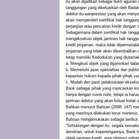
itu akan dijadikan sebagai bukti agunan
tanggungan yang dikeluarkan oleh Badan
debitur itu wanprestasi yang akan meny
akan memperoleh sertifikat hak tanggu
perjanjian atau pencairan kredit dengan
Sebagaimana dalam sertifikat hak tang
mengeksekusi objek jaminan hak tanggu
kredit pinjaman, maka tidak dipermasala
pinjaman yang tidak akan dikembalikan o
tetap memiliki Kedudukan yang diutamak
a. Mengikuti objek yang dijaminkan dala
b. Memenuhi asas spesialitas dan publi
kepastian hukum kepada pihak-pihak ya
c. Mudah dan pasti pelaksanaan ekseku
Bank sebagai pihak yang mencairkan kred
hanya dengan cover note, tetapi ia haru
jaminan debitur yang akan keluar kelak s
Bahkan menurut Bahsan (2008: 147) me
yang mestinya dilakukan terus menerus,
Bahsan mengemukakan sebagai berikut y
“Sehubungan dengan itu, segala sesuatu 
demikian, untuk kepentingannya, Bank 
objek jaminan kredit, agar nilainya seba