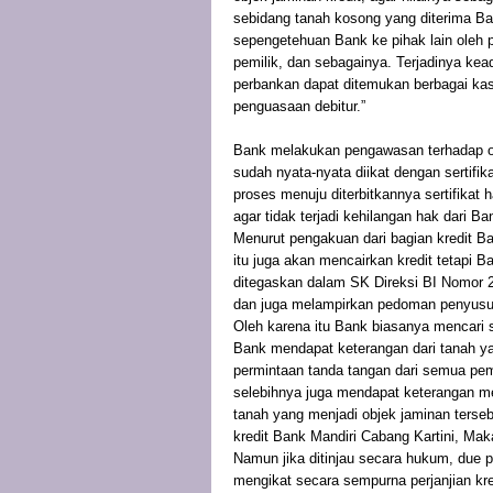
sebidang tanah kosong yang diterima Ban
sepengetehuan Bank ke pihak lain oleh p
pemilik, dan sebagainya. Terjadinya kea
perbankan dapat ditemukan berbagai kas
penguasaan debitur.”
Bank melakukan pengawasan terhadap ob
sudah nyata-nyata diikat dengan sertifi
proses menuju diterbitkannya sertifikat
agar tidak terjadi kehilangan hak dari 
Menurut pengakuan dari bagian kredit B
itu juga akan mencairkan kredit tetapi B
ditegaskan dalam SK Direksi BI Nomor 2
dan juga melampirkan pedoman penyusu
Oleh karena itu Bank biasanya mencari s
Bank mendapat keterangan dari tanah ya
permintaan tanda tangan dari semua pem
selebihnya juga mendapat keterangan mel
tanah yang menjadi objek jaminan terse
kredit Bank Mandiri Cabang Kartini, Maka
Namun jika ditinjau secara hukum, due p
mengikat secara sempurna perjanjian kre