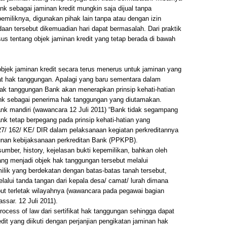
k sebagai jaminan kredit mungkin saja dijual tanpa
emiliknya, digunakan pihak lain tanpa atau dengan izin
daan tersebut dikemuadian hari dapat bermasalah. Dari praktik
us tentang objek jaminan kredit yang tetap berada di bawah
jek jaminan kredit secara terus menerus untuk jaminan yang
kat hak tanggungan. Apalagi yang baru sementara dalam
 hak tanggungan Bank akan menerapkan prinsip kehati-hatian
Bank sebagai penerima hak tanggungan yang diutamakan.
ank mandiri (wawancara 12 Juli 2011) “Bank tidak segampang
ank tetap berpegang pada prinsip kehati-hatian yang
7/ 162/ KE/ DIR dalam pelaksanaan kegiatan perkreditannya
nan kebijaksanaan perkreditan Bank (PPKPB).
umber, history, kejelasan bukti kepemilikan, bahkan oleh
ng menjadi objek hak tanggungan tersebut melalui
ilik yang berdekatan dengan batas-batas tanah tersebut,
alui tanda tangan dari kepala desa/ camat/ lurah dimana
but terletak wilayahnya (wawancara pada pegawai bagian
ssar. 12 Juli 2011).
rocess of law dari sertifikat hak tanggungan sehingga dapat
dit yang diikuti dengan perjanjian pengikatan jaminan hak