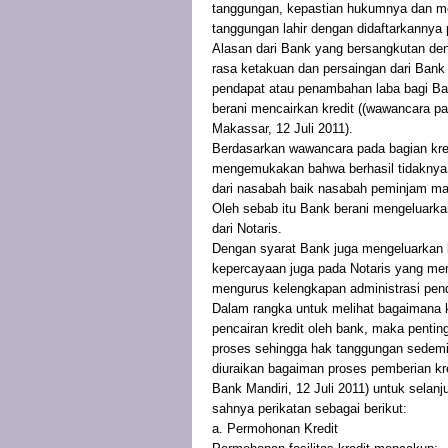
tanggungan, kepastian hukumnya dan meng
tanggungan lahir dengan didaftarkannya
Alasan dari Bank yang bersangkutan deng
rasa ketakuan dan persaingan dari Ban
pendapat atau penambahan laba bagi Ba
berani mencairkan kredit ((wawancara pa
Makassar, 12 Juli 2011).
Berdasarkan wawancara pada bagian kredi
mengemukakan bahwa berhasil tidaknya 
dari nasabah baik nasabah peminjam m
Oleh sebab itu Bank berani mengeluarkan
dari Notaris.
Dengan syarat Bank juga mengeluarkan k
kepercayaan juga pada Notaris yang men
mengurus kelengkapan administrasi pen
Dalam rangka untuk melihat bagaimana k
pencairan kredit oleh bank, maka pentin
proses sehingga hak tanggungan sedemik
diuraikan bagaiman proses pemberian kre
Bank Mandiri, 12 Juli 2011) untuk selanj
sahnya perikatan sebagai berikut:
a. Permohonan Kredit