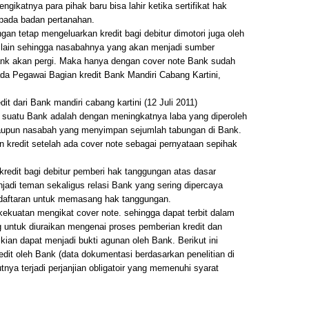
ikatnya para pihak baru bisa lahir ketika sertifikat hak
 pada badan pertanahan.
an tetap mengeluarkan kredit bagi debitur dimotori juga oleh
k lain sehingga nasabahnya yang akan menjadi sumber
nk akan pergi. Maka hanya dengan cover note Bank sudah
da Pegawai Bagian kredit Bank Mandiri Cabang Kartini,
t dari Bank mandiri cabang kartini (12 Juli 2011)
suatu Bank adalah dengan meningkatnya laba yang diperoleh
aupun nasabah yang menyimpan sejumlah tabungan di Bank.
 kredit setelah ada cover note sebagai pernyataan sepihak
redit bagi debitur pemberi hak tanggungan atas dasar
jadi teman sekaligus relasi Bank yang sering dipercaya
daftaran untuk memasang hak tanggungan.
ekuatan mengikat cover note. sehingga dapat terbit dalam
g untuk diuraikan mengenai proses pemberian kredit dan
ian dapat menjadi bukti agunan oleh Bank. Berikut ini
dit oleh Bank (data dokumentasi berdasarkan penelitian di
utnya terjadi perjanjian obligatoir yang memenuhi syarat