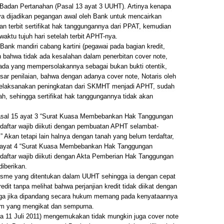
Badan Pertanahan (Pasal 13 ayat 3 UUHT). Artinya kenapa
ya dijadikan pegangan awal oleh Bank untuk mencairkan
kan terbit sertifikat hak tanggungannya dari PPAT, kemudian
aktu tujuh hari setelah terbit APHT-nya.
ank mandiri cabang kartini (pegawai pada bagian kredit,
bahwa tidak ada kesalahan dalam penerbitan cover note,
k ada yang mempersolakannya sebagai bukan bukti otentik,
asar penilaian, bahwa dengan adanya cover note, Notaris oleh
melaksanakan peningkatan dari SKMHT menjadi APHT, sudah
h, sehingga sertifikat hak tanggungannya tidak akan
sal 15 ayat 3 “Surat Kuasa Membebankan Hak Tanggungan
daftar wajib diikuti dengan pembuatan APHT selambat-
 Akan tetapi lain halnya dengan tanah yang belum terdaftar,
 ayat 4 “Surat Kuasa Membebankan Hak Tanggungan
daftar wajib diikuti dengan Akta Pemberian Hak Tanggungan
iberikan.
isme yang ditentukan dalam UUHT sehingga ia dengan cepat
dit tanpa melihat bahwa perjanjian kredit tidak diikat dengan
ga jika dipandang secara hukum memang pada kenyataannya
kum yang mengikat dan sempurna.
ara 11 Juli 2011) mengemukakan tidak mungkin juga cover note