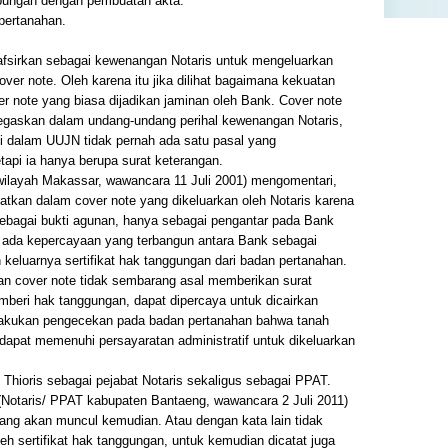
bungan dengan pembuatan akta.
pertanahan.
tafsirkan sebagai kewenangan Notaris untuk mengeluarkan
ver note. Oleh karena itu jika dilihat bagaimana kekuatan
r note yang biasa dijadikan jaminan oleh Bank. Cover note
itegaskan dalam undang-undang perihal kewenangan Notaris,
gi dalam UUJN tidak pernah ada satu pasal yang
tapi ia hanya berupa surat keterangan.
T wilayah Makassar, wawancara 11 Juli 2001) mengomentari,
atkan dalam cover note yang dikeluarkan oleh Notaris karena
sebagai bukti agunan, hanya sebagai pengantar pada Bank
l ada kepercayaan yang terbangun antara Bank sebagai
keluarnya sertifikat hak tanggungan dari badan pertanahan.
kan cover note tidak sembarang asal memberikan surat
mberi hak tanggungan, dapat dipercaya untuk dicairkan
lakukan pengecekan pada badan pertanahan bahwa tanah
u dapat memenuhi persayaratan administratif untuk dikeluarkan
t Thioris sebagai pejabat Notaris sekaligus sebagai PPAT.
(Notaris/ PPAT kabupaten Bantaeng, wawancara 2 Juli 2011)
ang akan muncul kemudian. Atau dengan kata lain tidak
h sertifikat hak tanggungan, untuk kemudian dicatat juga