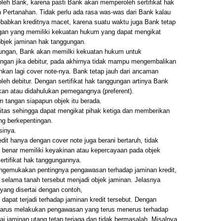
 oleh Bank, karena pasti Bank akan memperoleh sertifikat hak
 Pertanahan. Tidak perlu ada rasa was-was dari Bank kalau
ebabkan kreditnya macet, karena suatu waktu juga Bank tetap
ngan yang memiliki kekuatan hukum yang dapat mengikat
 objek jaminan hak tanggungan.
gungan, Bank akan memilki kekuatan hukum untuk
ngan jika debitur, pada akhirnya tidak mampu mengembalikan
hkan lagi cover note-nya. Bank tetap jauh dari ancaman
leh debitur. Dengan sertifikat hak tanggungan artinya Bank
an atau didahulukan pemegangnya (preferent).
m tangan siapapun objek itu berada.
sitas sehingga dapat mengikat pihak ketiga dan memberikan
ng berkepentingan.
sinya.
it hanya dengan cover note juga berani bertaruh, tidak
s benar memiliki keyakinan atau kepercayaan pada objek
ertifikat hak tanggungannya.
ngemukakan pentingnya pengawasan terhadap jaminan kredit,
 selama tanah tersebut menjadi objek jaminan. Jelasnya
ang disertai dengan contoh,
dapat terjadi terhadap jaminan kredit tersebut. Dengan
harus melakukan pengawasan yang terus menerus terhadap
gai jaminan utang tetap terjaga dan tidak bermasalah. Misalnya