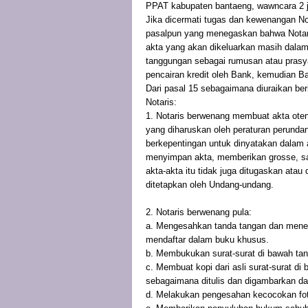
PPAT kabupaten bantaeng, wawncara 2 ju
Jika dicermati tugas dan kewenangan No
pasalpun yang menegaskan bahwa Notar
akta yang akan dikeluarkan masih dalam
tanggungan sebagai rumusan atau prasyara
pencairan kredit oleh Bank, kemudian B
Dari pasal 15 sebagaimana diuraikan be
Notaris:
1. Notaris berwenang membuat akta oten
yang diharuskan oleh peraturan perunda
berkepentingan untuk dinyatakan dalam 
menyimpan akta, memberikan grosse, sa
akta-akta itu tidak juga ditugaskan atau 
ditetapkan oleh Undang-undang.
2. Notaris berwenang pula:
a. Mengesahkan tanda tangan dan menet
mendaftar dalam buku khusus.
b. Membukukan surat-surat di bawah ta
c. Membuat kopi dari asli surat-surat d
sebagaimana ditulis dan digambarkan da
d. Melakukan pengesahan kecocokan foto