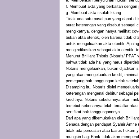
e. Memberikan penyuluhan hukum sehu
f. Membuat akta yang berkaitan dengan 
g. Membuat akta risalah lelang
Tidak ada satu pasal pun yang dapat di
surat keterangan yang disebut sebagai co
mengikatnya, dengan hanya melihat cove
bukan akta otentik, oleh karena tidak d
untuk mengeluarkan akta otentik. Apala
mengindikasikan sebagai akta otentik, te
Menurut Brilliant Thioris (Notaris/ PPA
bahwa tidak ada hal yang harus diperdeb
Notaris mengeluarkan, bukan dijadikan 
yang akan mengeluarkan kredit, minima
pemegang hak tanggungan kelak setelah 
Disamping itu, Notaris disini mengeluar
keterangan mengenai debitur sebagai pe
kreditnya. Notaris sebelumnya akan me
tersebut sebenarnya telah terdaftar ata
sertifikat hak tanggungannnya.
Dari apa yang dikemukakan oleh Brillian
Senada dengan pendapat Syahrir Amrie 
tidak ada persoalan atau kasus hukum y
mungkin bagi Bank tidak akan memperole