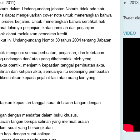
li 2011)
►
2013
taris dalam Undang-undang jabatan Notaris tidak ada satu
►
2012
is dapat mengeluarkan cover note untuk menerangkan bahwa
▼
2011
Tweet o
 proses berjalan. Untuk menerangkan bahwa sertifikat hak
►
De
t lahirnya perjanjian ikatan jaminan dari perjanjian
►
Se
VIDEO
ank dapat melakukan pencairan kredit.
▼
Ju
rikut ini Undang-undang Nomor 30 tahun 2004 tentang Jabatan
Put
P
tik mengenai semua perbuatan, perjanjian, dan ketetapan
“Im
ng-undangan dan/ atau yang dikehendaki oleh yeng
P
akta otentik, menjamin kepastian tanggal pembuatan akta,
Per
linan dan kutipan akta, semuanya itu sepanjang pembuatan
C
dikecualikan kepada pejabat lain atau orang lain yang
Kek
P
Cov
apkan kepastian tanggal surat di bawah tangan dengan
►
Ju
►
Me
ngan dengan mendaftar dalam buku khusus.
►
Ap
i bawah tangan berupa salinan yang memuat uraian
►
Ma
lam surat yang bersangkutan.
►
Fe
 kopi dengan surat aslinya.
►
Ja