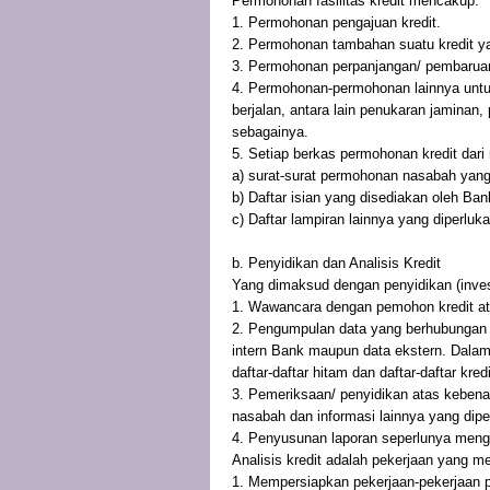
Permohonan fasilitas kredit mencakup:
1. Permohonan pengajuan kredit.
2. Permohonan tambahan suatu kredit ya
3. Permohonan perpanjangan/ pembaruan 
4. Permohonan-permohonan lainnya untuk
berjalan, antara lain penukaran jaminan
sebagainya.
5. Setiap berkas permohonan kredit dari n
a) surat-surat permohonan nasabah yang
b) Daftar isian yang disediakan oleh Ba
c) Daftar lampiran lainnya yang diperlukan
b. Penyidikan dan Analisis Kredit
Yang dimaksud dengan penyidikan (invest
1. Wawancara dengan pemohon kredit ata
2. Pengumpulan data yang berhubungan 
intern Bank maupun data ekstern. Dalam
daftar-daftar hitam dan daftar-daftar kred
3. Pemeriksaan/ penyidikan atas keben
nasabah dan informasi lainnya yang dipe
4. Penyusunan laporan seperlunya menge
Analisis kredit adalah pekerjaan yang mel
1. Mempersiapkan pekerjaan-pekerjaan 