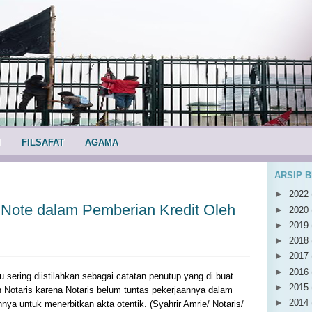
I
FILSAFAT
AGAMA
ARSIP 
►
2022
Note dalam Pemberian Kredit Oleh
►
2020
►
2019
►
2018
►
2017
►
2016
 sering diistilahkan sebagai catatan penutup yang di buat
►
2015
eh Notaris karena Notaris belum tuntas pekerjaannya dalam
►
2014
a untuk menerbitkan akta otentik. (Syahrir Amrie/ Notaris/