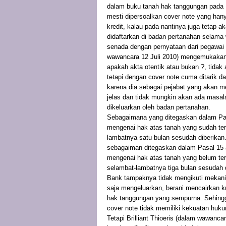
dalam buku tanah hak tanggungan pada 
mesti dipersoalkan cover note yang han
kredit, kalau pada nantinya juga tetap a
didaftarkan di badan pertanahan selama w
senada dengan pernyataan dari pegawai B
wawancara 12 Juli 2010) mengemukakan 
apakah akta otentik atau bukan ?, tida
tetapi dengan cover note cuma ditarik d
karena dia sebagai pejabat yang akan 
jelas dan tidak mungkin akan ada masala
dikeluarkan oleh badan pertanahan.
Sebagaimana yang ditegaskan dalam Pa
mengenai hak atas tanah yang sudah ter
lambatnya satu bulan sesudah diberikan.”
sebagaiman ditegaskan dalam Pasal 15
mengenai hak atas tanah yang belum ter
selambat-lambatnya tiga bulan sesudah d
Bank tampaknya tidak mengikuti mekan
saja mengeluarkan, berani mencairkan kre
hak tanggungan yang sempurna. Sehing
cover note tidak memiliki kekuatan hu
Tetapi Brilliant Thioeris (dalam wawanc