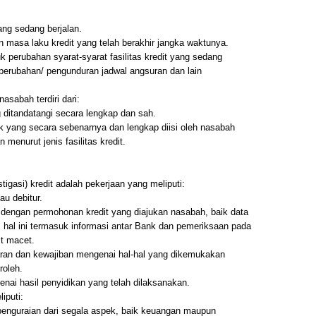
ng sedang berjalan.
masa laku kredit yang telah berakhir jangka waktunya.
 perubahan syarat-syarat fasilitas kredit yang sedang
, perubahan/ pengunduran jadwal angsuran dan lain
asabah terdiri dari:
 ditandatangi secara lengkap dan sah.
nk yang secara sebenarnya dan lengkap diisi oleh nasabah
 menurut jenis fasilitas kredit.
igasi) kredit adalah pekerjaan yang meliputi:
u debitur.
dengan permohonan kredit yang diajukan nasabah, baik data
 hal ini termasuk informasi antar Bank dan pemeriksaan pada
it macet.
aran dan kewajiban mengenai hal-hal yang dikemukakan
roleh.
nai hasil penyidikan yang telah dilaksanakan.
iputi:
penguraian dari segala aspek, baik keuangan maupun