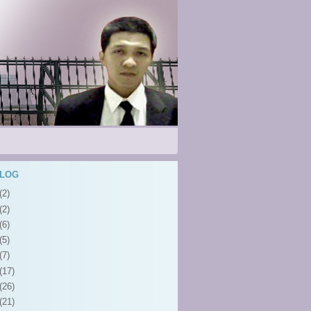
BLOG
(2)
(2)
(6)
(5)
(7)
(17)
(26)
(21)