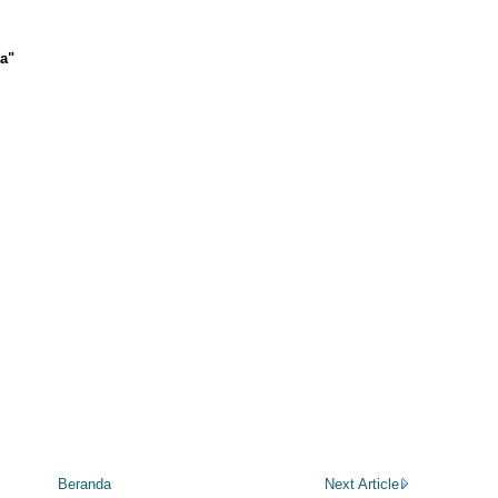
►
Ja
a"
Beranda
Next Article