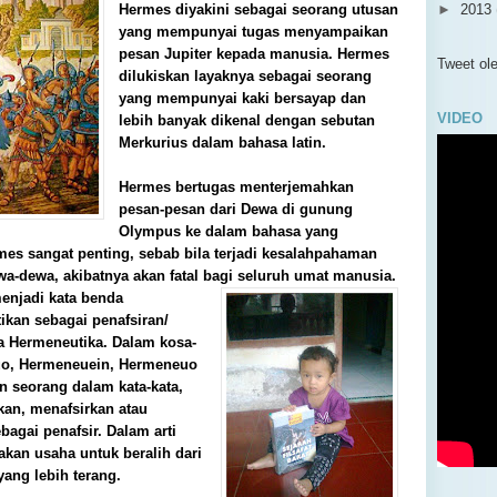
Hermes diyakini sebagai seorang utusan
►
2013
yang mempunyai tugas menyampaikan
►
2012
pesan Jupiter kepada manusia. Hermes
▼
2011
Tweet o
dilukiskan layaknya sebagai seorang
▼
De
yang mempunyai kaki bersayap dan
Pen
VIDEO
lebih banyak dikenal dengan sebutan
Pri
Merkurius dalam bahasa latin.
Sya
Asa
Hermes bertugas menterjemahkan
Per
pesan-pesan dari Dewa di gunung
Olympus ke dalam bahasa yang
Cri
es sangat penting, sebab bila terjadi kesalahpahaman
Huk
a-dewa, akibatnya akan fatal bagi seluruh umat manusia.
Kek
enjadi kata benda
Per
ikan sebagai penafsiran/
Com
ta Hermeneutika. Dalam kosa-
Psi
euo, Hermeneuein, Hermeneuo
Def
n seorang dalam kata-kata,
Ket
an, menafsirkan atau
Tug
agai penafsir. Dalam arti
kan usaha untuk beralih dari
Apa
yang lebih terang.
p