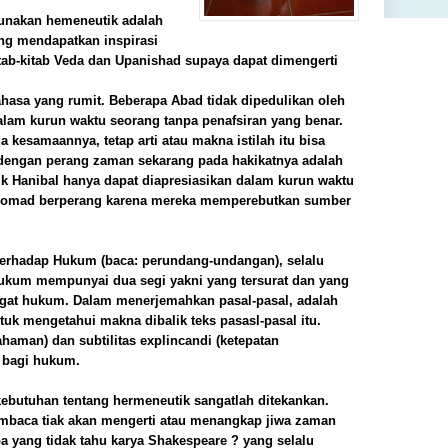
gunakan hemeneutik adalah
Per
ang mendapatkan inspirasi
 kitab-kitab Veda dan Upanishad supaya dapat dimengerti
Ibn
Nil
ahasa yang rumit. Beberapa Abad tidak dipedulikan oleh
Dar
lam kurun waktu seorang tanpa penafsiran yang benar.
u
a kesamaannya, tetap arti atau makna istilah itu bisa
Pen
dengan perang zaman sekarang pada hakikatnya adalah
Pen
k Hanibal hanya dapat diapresiasikan dalam kurun waktu
EL
g nomad berperang karena mereka memperebutkan sumber
Hak
Stu
 terhadap Hukum (baca: perundang-undangan), selalu
The
ukum mempunyai dua segi yakni yang tersurat dan yang
S
ngat hukum. Dalam menerjemahkan pasal-pasal, adalah
Fil
uk mengetahui makna dibalik teks pasasl-pasal itu.
ahaman) dan subtilitas explincandi (ketepatan
Sis
n bagi hukum.
Tuj
Cat
kebutuhan tentang hermeneutik sangatlah ditekankan.
“
pembaca tiak akan mengerti atau menangkap jiwa zaman
Ket
pa yang tidak tahu karya Shakespeare ? yang selalu