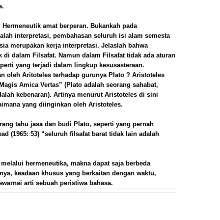
Pen
a.
VO
gi. Hermeneutik amat berperan. Bukankah pada
Sta
dalah interpretasi, pembahasan seluruh isi alam semesta
Psi
a merupakan kerja interpretasi. Jelaslah bahwa
Kep
 di dalam Filsafat. Namun dalam Filsafat tidak ada aturan
perti yang terjadi dalam lingkup kesusasteraan.
Sos
 oleh Aritoteles terhadap gurunya Plato ? Aristoteles
Kri
agis Amica Vertas” (Plato adalah seorang sahabat,
Men
dalah kebenaran). Artinya menurut Aristoteles di sini
Hak
mana yang diinginkan oleh Aristoteles.
As
urang tahu jasa dan budi Plato, seperti yang pernah
Pen
 (1965: 53) “seluruh filsafat barat tidak lain adalah
Def
►
Se
►
Ju
 melalui hermeneutika, makna dapat saja berbeda
►
Ju
nya, keadaan khusus yang berkaitan dengan waktu,
ewarnai arti sebuah peristiwa bahasa.
►
Me
►
Ap
►
Ma
►
Fe