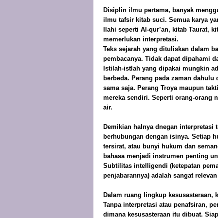
Disiplin ilmu pertama, banyak meng
ilmu tafsir kitab suci. Semua karya y
Ilahi seperti Al-qur’an, kitab Taurat,
memerlukan interpretasi.
Teks sejarah yang dituliskan dalam b
pembacanya. Tidak dapat dipahami da
Istilah-istlah yang dipakai mungkin ad
berbeda. Perang pada zaman dahulu 
sama saja. Perang Troya maupun takti
mereka sendiri. Seperti orang-oran
air.
Demikian halnya dnegan interpretasi
berhubungan dengan isinya. Setiap h
tersirat, atau bunyi hukum dan sema
bahasa menjadi instrumen penting unt
Subtilitas intelligendi (ketepatan pem
penjabarannya) adalah sangat releva
Dalam ruang lingkup kesusasteraan, 
Tanpa interpretasi atau penafsiran, 
dimana kesusasteraan itu dibuat. Sia