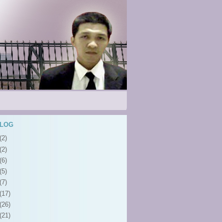
BLOG
(2)
(2)
(6)
(5)
(7)
(17)
(26)
(21)