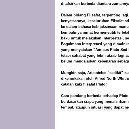
ditafsirkan berbeda diantara zamanny
Dalam bidang Filsafat, terpenting la
kenyataannya, keseluruhan Filsafat a
ke dalam bahasa kebijaksanaan manusi
kembalinya minat hermeneutik terletak
baku untuk melakukan interpretasi, se
Bagaimana interpretasi yang dimainkan
yang menyatakan “Amicus Plato Sed M
tetapi sahabat yang lebih akrab lagi a
belum mengajarkan kebenaran sebagai
Mungkin saja, Aristoteles “sedikit” k
dikemukakan oleh Alfred North Whithead
catatan kaki filsafat Plato”
Cara pandang berbeda terhadap Plato
berdasarkan siapa yang menafsirkann
tempat, ataupun situasi yang dapat m